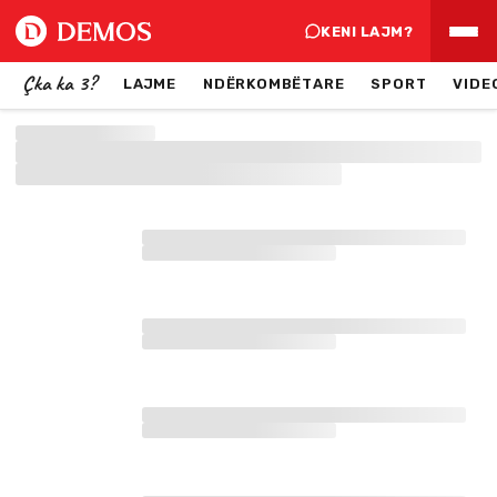
KENI LAJM?
Çka ka 3?
LAJME
NDËRKOMBËTARE
SPORT
VIDE