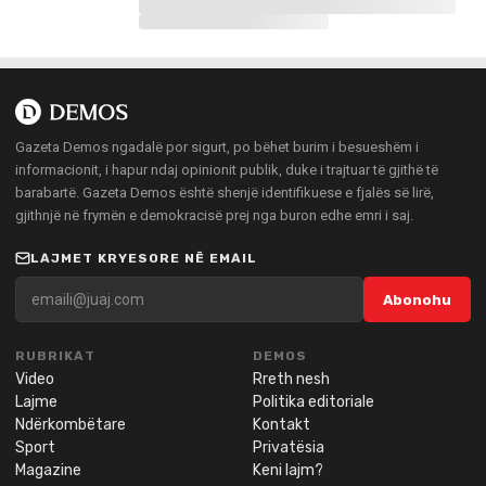
Gazeta Demos ngadalë por sigurt, po bëhet burim i besueshëm i
informacionit, i hapur ndaj opinionit publik, duke i trajtuar të gjithë të
barabartë. Gazeta Demos është shenjë identifikuese e fjalës së lirë,
gjithnjë në frymën e demokracisë prej nga buron edhe emri i saj.
LAJMET KRYESORE NË EMAIL
Abonohu
RUBRIKAT
DEMOS
Video
Rreth nesh
Lajme
Politika editoriale
Ndërkombëtare
Kontakt
Sport
Privatësia
Magazine
Keni lajm?