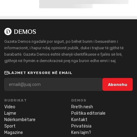
Gazeta Demos ngadalë por sigurt, po bëhet burim i besueshëm i
informacionit, i hapur ndaj opinionit publik, duke i trajtuar të gjithë të
barabartë. Gazeta Demos është shenjë identifikuese e fjalës së lirë,
gjithnjë në frymën e demokracisë prej nga buron edhe emri i saj.
LAJMET KRYESORE NË EMAIL
Abonohu
RUBRIKAT
DEMOS
Video
Rreth nesh
Lajme
Politika editoriale
Ndërkombëtare
Kontakt
Sport
Privatësia
Magazine
Keni lajm?