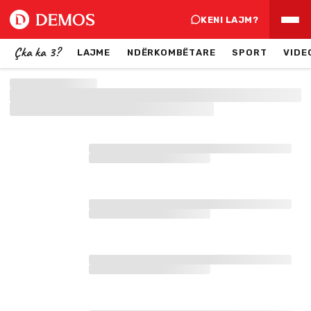
KENI LAJM?
Çka ka 3?
LAJME
NDËRKOMBËTARE
SPORT
VIDE