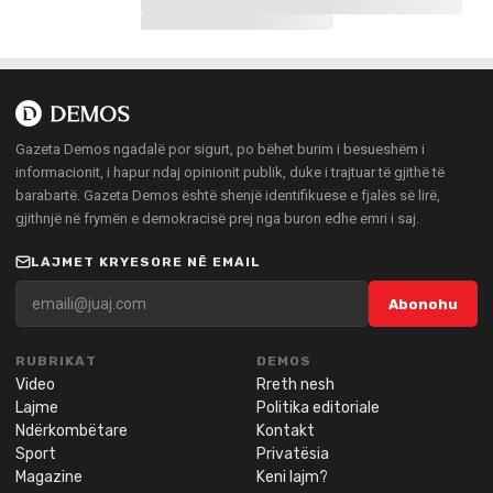
Gazeta Demos ngadalë por sigurt, po bëhet burim i besueshëm i
informacionit, i hapur ndaj opinionit publik, duke i trajtuar të gjithë të
barabartë. Gazeta Demos është shenjë identifikuese e fjalës së lirë,
gjithnjë në frymën e demokracisë prej nga buron edhe emri i saj.
LAJMET KRYESORE NË EMAIL
Abonohu
RUBRIKAT
DEMOS
Video
Rreth nesh
Lajme
Politika editoriale
Ndërkombëtare
Kontakt
Sport
Privatësia
Magazine
Keni lajm?