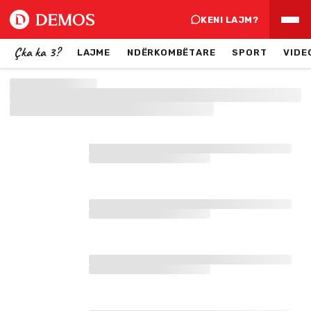
KENI LAJM?
Çka ka 3?
LAJME
NDËRKOMBËTARE
SPORT
VIDE