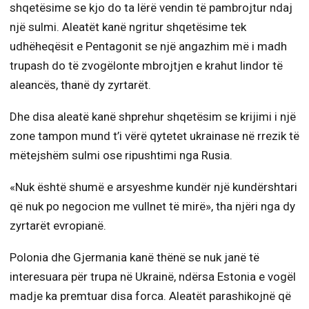
shqetësime se kjo do ta lërë vendin të pambrojtur ndaj
një sulmi. Aleatët kanë ngritur shqetësime tek
udhëheqësit e Pentagonit se një angazhim më i madh
trupash do të zvogëlonte mbrojtjen e krahut lindor të
aleancës, thanë dy zyrtarët.
Dhe disa aleatë kanë shprehur shqetësim se krijimi i një
zone tampon mund t’i vërë qytetet ukrainase në rrezik të
mëtejshëm sulmi ose ripushtimi nga Rusia.
«Nuk është shumë e arsyeshme kundër një kundërshtari
që nuk po negocion me vullnet të mirë», tha njëri nga dy
zyrtarët evropianë.
Polonia dhe Gjermania kanë thënë se nuk janë të
interesuara për trupa në Ukrainë, ndërsa Estonia e vogël
madje ka premtuar disa forca. Aleatët parashikojnë që