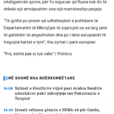
inteligjencën ajrore, për t’u siguruar që Rusia nuk do të
shkelë një armëpushim ose një marrëveshje paqeje.
“Të gjithë po presin që udhëheqësit e politikave të
Departamentit të Mbrojtjes të sqarojnë se sa larg janë
të gatshëm të angazhohen dhe po i lënë europianët të
tregojnë kartat e tyre”, tha zyrtari i parë europian.
“Pra, është pak si një valle.”/ Politico
MË SHUMË NGA NDËRKOMBËTARE
Sulmet e Houthive vijnë pasi Arabia Saudite
16:08
nënshkroi pakt mbrojtjeje me Pakistanin e
Turqinë
Izraeli refuzon planin e SHBA-së për Gazën,
14:20