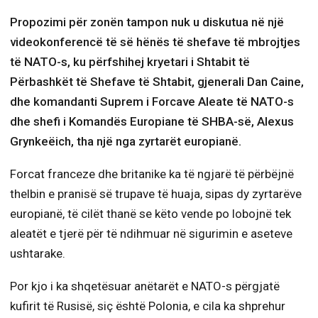
Propozimi për zonën tampon nuk u diskutua në një
videokonferencë të së hënës të shefave të mbrojtjes
të NATO-s, ku përfshihej kryetari i Shtabit të
Përbashkët të Shefave të Shtabit, gjenerali Dan Caine,
dhe komandanti Suprem i Forcave Aleate të NATO-s
dhe shefi i Komandës Europiane të SHBA-së, Alexus
Grynkeëich, tha një nga zyrtarët europianë.
Forcat franceze dhe britanike ka të ngjarë të përbëjnë
thelbin e pranisë së trupave të huaja, sipas dy zyrtarëve
europianë, të cilët thanë se këto vende po lobojnë tek
aleatët e tjerë për të ndihmuar në sigurimin e aseteve
ushtarake.
Por kjo i ka shqetësuar anëtarët e NATO-s përgjatë
kufirit të Rusisë, siç është Polonia, e cila ka shprehur