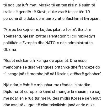
të ndaluar luftimet. Moska të enjten nisi një sulm të
rrallë në qendër të Kievit, duke vrarë të paktën 19
persona dhe duke dëmtuar zyrat e Bashkimit Evropian.
“Ata po kërkojnë me kujdes pikat e forta”, tha Jim
Toënsend, një ish-zyrtar i Pentagonit i cili mbikëqyri
politikën e Evropës dhe NATO-s nën administratën
Obama.
“Rusët nuk kanë frikë nga evropianët. Dhe nëse
mendojnë se disa vëzhgues britanikë dhe francezë do
t’i pengojnë të marshojnë në Ukrainë, atëherë gabohen”.
Një ndarje është e mbushur me rëndësi historike.
Diplomatët europianë kanë shmangur krahasimin e saj
me ndarjen e ruajtur me kujdes midis Koresë së Veriut
dhe asaj të Jugut, të cilat teknikisht janë ende duke