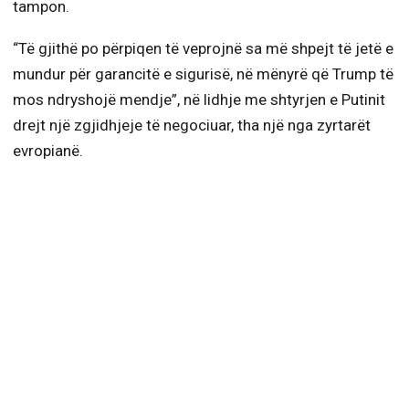
tampon.
“Të gjithë po përpiqen të veprojnë sa më shpejt të jetë e
mundur për garancitë e sigurisë, në mënyrë që Trump të
mos ndryshojë mendje”, në lidhje me shtyrjen e Putinit
drejt një zgjidhjeje të negociuar, tha një nga zyrtarët
evropianë.