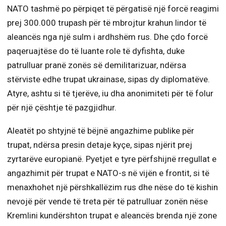
NATO tashmë po përpiqet të përgatisë një forcë reagimi
prej 300.000 trupash për të mbrojtur krahun lindor të
aleancës nga një sulm i ardhshëm rus. Dhe çdo forcë
paqeruajtëse do të luante role të dyfishta, duke
patrulluar pranë zonës së demilitarizuar, ndërsa
stërviste edhe trupat ukrainase, sipas dy diplomatëve.
Atyre, ashtu si të tjerëve, iu dha anonimiteti për të folur
për një çështje të pazgjidhur.
Aleatët po shtyjnë të bëjnë angazhime publike për
trupat, ndërsa presin detaje kyçe, sipas njërit prej
zyrtarëve europianë. Pyetjet e tyre përfshijnë rregullat e
angazhimit për trupat e NATO-s në vijën e frontit, si të
menaxhohet një përshkallëzim rus dhe nëse do të kishin
nevojë për vende të treta për të patrulluar zonën nëse
Kremlini kundërshton trupat e aleancës brenda një zone