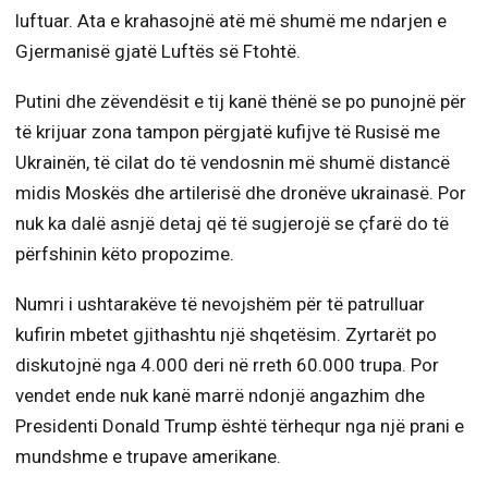
luftuar. Ata e krahasojnë atë më shumë me ndarjen e
Gjermanisë gjatë Luftës së Ftohtë.
Putini dhe zëvendësit e tij kanë thënë se po punojnë për
të krijuar zona tampon përgjatë kufijve të Rusisë me
Ukrainën, të cilat do të vendosnin më shumë distancë
midis Moskës dhe artilerisë dhe dronëve ukrainasë. Por
nuk ka dalë asnjë detaj që të sugjerojë se çfarë do të
përfshinin këto propozime.
Numri i ushtarakëve të nevojshëm për të patrulluar
kufirin mbetet gjithashtu një shqetësim. Zyrtarët po
diskutojnë nga 4.000 deri në rreth 60.000 trupa. Por
vendet ende nuk kanë marrë ndonjë angazhim dhe
Presidenti Donald Trump është tërhequr nga një prani e
mundshme e trupave amerikane.