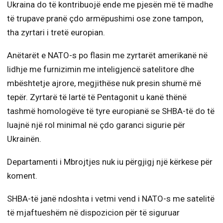
Ukraina do të kontribuojë ende me pjesën më të madhe
të trupave pranë çdo armëpushimi ose zone tampon,
tha zyrtari i tretë europian.
Anëtarët e NATO-s po flasin me zyrtarët amerikanë në
lidhje me furnizimin me inteligjencë satelitore dhe
mbështetje ajrore, megjithëse nuk presin shumë më
tepër. Zyrtarë të lartë të Pentagonit u kanë thënë
tashmë homologëve të tyre europianë se SHBA-të do të
luajnë një rol minimal në çdo garanci sigurie për
Ukrainën.
Departamenti i Mbrojtjes nuk iu përgjigj një kërkese për
koment.
SHBA-të janë ndoshta i vetmi vend i NATO-s me satelitë
të mjaftueshëm në dispozicion për të siguruar