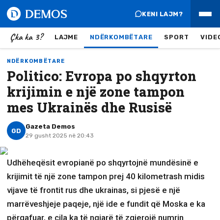
KENI LAJM?
Çka ka 3?
LAJME
NDËRKOMBËTARE
SPORT
VIDE
NDËRKOMBËTARE
Politico: Evropa po shqyrton
krijimin e një zone tampon
mes Ukrainës dhe Rusisë
Gazeta Demos
GD
29 gusht 2025 në 20:43
Udhëheqësit evropianë po shqyrtojnë mundësinë e
krijimit të një zone tampon prej 40 kilometrash midis
vijave të frontit rus dhe ukrainas, si pjesë e një
marrëveshjeje paqeje, një ide e fundit që Moska e ka
përqafuar, e cila ka të ngjarë të zgjerojë numrin