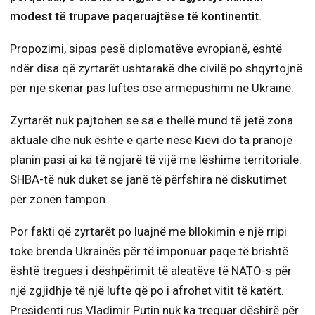
modest të trupave paqeruajtëse të kontinentit.
Propozimi, sipas pesë diplomatëve evropianë, është
ndër disa që zyrtarët ushtarakë dhe civilë po shqyrtojnë
për një skenar pas luftës ose armëpushimi në Ukrainë.
Zyrtarët nuk pajtohen se sa e thellë mund të jetë zona
aktuale dhe nuk është e qartë nëse Kievi do ta pranojë
planin pasi ai ka të ngjarë të vijë me lëshime territoriale.
SHBA-të nuk duket se janë të përfshira në diskutimet
për zonën tampon.
Por fakti që zyrtarët po luajnë me bllokimin e një rripi
toke brenda Ukrainës për të imponuar paqe të brishtë
është tregues i dëshpërimit të aleatëve të NATO-s për
një zgjidhje të një lufte që po i afrohet vitit të katërt.
Presidenti rus Vladimir Putin nuk ka treguar dëshirë për