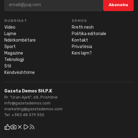
Abonohu
RUBRIKAT
DEMOS
Video
Rreth nesh
Lajme
Politika editoriale
Ndërkombëtare
Kontakt
Sport
Privatësia
Magazine
Keni lajm?
Teknologji
Stil
Këndvështrime
Gazeta Demos SH.P.K
Rr. “Uran Ajeti”, 68, Prishtinë
info@gazetademos.com
marketing@gazetademos.com
Tel:
+383 48 579 555