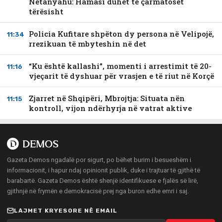
Netanyahu: Hamasi duhet të çarmatoset
tërësisht
Policia Kufitare shpëton dy persona në Velipojë,
11:34
rrezikuan të mbyteshin në det
“Ku është kallashi”, momenti i arrestimit të 20-
11:16
vjeçarit të dyshuar për vrasjen e të riut në Korçë
Zjarret në Shqipëri, Mbrojtja: Situata nën
11:15
kontroll, vijon ndërhyrja në vatrat aktive
Gazeta Demos ngadalë por sigurt, po bëhet burim i besueshëm i
informacionit, i hapur ndaj opinionit publik, duke i trajtuar të gjithë të
barabartë. Gazeta Demos është shenjë identifikuese e fjalës së lirë,
gjithnjë në frymën e demokracisë prej nga buron edhe emri i saj.
LAJMET KRYESORE NË EMAIL