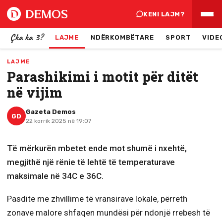
KENI LAJM?
Çka ka 3?
LAJME
NDËRKOMBËTARE
SPORT
VIDE
LAJME
Parashikimi i motit për ditët
në vijim
Gazeta Demos
GD
22 korrik 2025 në 19:07
Të mërkurën mbetet ende mot shumë i nxehtë,
megjithë një rënie të lehtë të temperaturave
maksimale në 34C e 36C.
Pasdite me zhvillime të vransirave lokale, përreth
zonave malore shfaqen mundësi për ndonjë rrebesh të