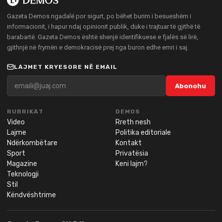
Gazeta Demos ngadalë por sigurt, po bëhet burim i besueshëm i
informacionit, i hapur ndaj opinionit publik, duke i trajtuar të gjithë të
barabartë. Gazeta Demos është shenjë identifikuese e fjalës së lirë,
gjithnjë në frymën e demokracisë prej nga buron edhe emri i saj.
LAJMET KRYESORE NË EMAIL
Abonohu
RUBRIKAT
DEMOS
Video
Rreth nesh
Lajme
Politika editoriale
Ndërkombëtare
Kontakt
Sport
Privatësia
Magazine
Keni lajm?
Teknologji
Stil
Këndvështrime