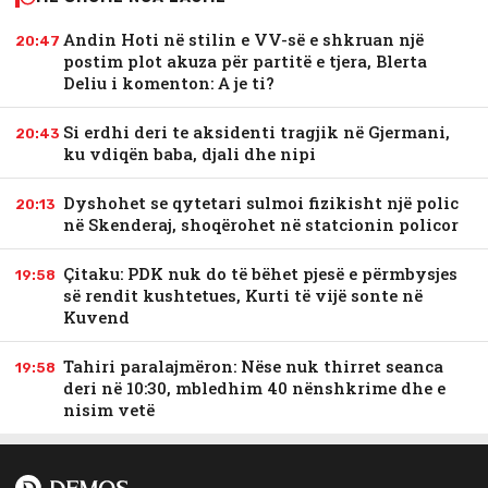
Andin Hoti në stilin e VV-së e shkruan një
20:47
postim plot akuza për partitë e tjera, Blerta
Deliu i komenton: A je ti?
Si erdhi deri te aksidenti tragjik në Gjermani,
20:43
ku vdiqën baba, djali dhe nipi
Dyshohet se qytetari sulmoi fizikisht një polic
20:13
në Skenderaj, shoqërohet në statcionin policor
Çitaku: PDK nuk do të bëhet pjesë e përmbysjes
19:58
së rendit kushtetues, Kurti të vijë sonte në
Kuvend
Tahiri paralajmëron: Nëse nuk thirret seanca
19:58
deri në 10:30, mbledhim 40 nënshkrime dhe e
nisim vetë