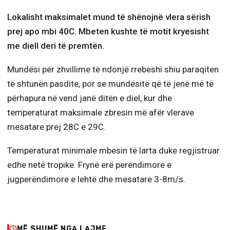
Lokalisht maksimalet mund të shënojnë vlera sërish
prej apo mbi 40C. Mbeten kushte të motit kryesisht
me diell deri të premtën.
Mundësi për zhvillime të ndonjë rrebeshi shiu paraqiten
të shtunën pasdite, por se mundësitë që të jenë më të
përhapura në vend janë ditën e diel, kur dhe
temperaturat maksimale zbresin më afër vlerave
mesatare prej 28C e 29C.
Temperaturat minimale mbesin të larta duke regjistruar
edhe netë tropike. Frynë erë perëndimore e
jugperëndimore e lehtë dhe mesatare 3-8m/s.
MË SHUMË NGA LAJME