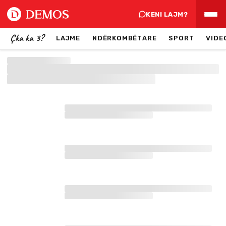
KENI LAJM?
Çka ka 3?
LAJME
NDËRKOMBËTARE
SPORT
VIDE