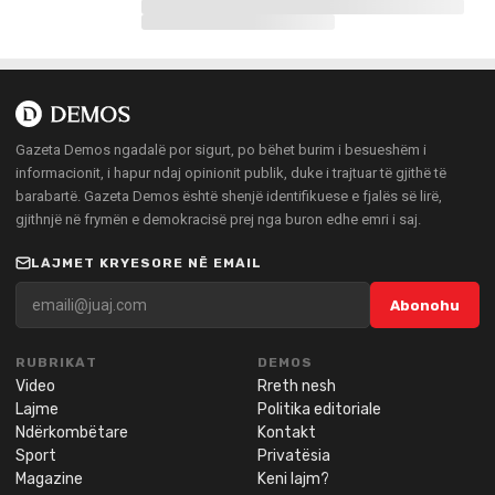
Gazeta Demos ngadalë por sigurt, po bëhet burim i besueshëm i
informacionit, i hapur ndaj opinionit publik, duke i trajtuar të gjithë të
barabartë. Gazeta Demos është shenjë identifikuese e fjalës së lirë,
gjithnjë në frymën e demokracisë prej nga buron edhe emri i saj.
LAJMET KRYESORE NË EMAIL
Abonohu
RUBRIKAT
DEMOS
Video
Rreth nesh
Lajme
Politika editoriale
Ndërkombëtare
Kontakt
Sport
Privatësia
Magazine
Keni lajm?