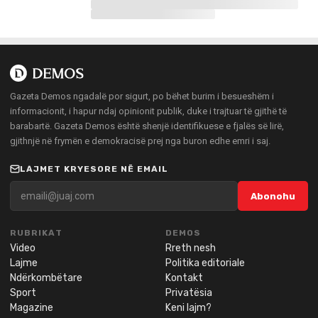
Gazeta Demos ngadalë por sigurt, po bëhet burim i besueshëm i
informacionit, i hapur ndaj opinionit publik, duke i trajtuar të gjithë të
barabartë. Gazeta Demos është shenjë identifikuese e fjalës së lirë,
gjithnjë në frymën e demokracisë prej nga buron edhe emri i saj.
LAJMET KRYESORE NË EMAIL
Abonohu
RUBRIKAT
DEMOS
Video
Rreth nesh
Lajme
Politika editoriale
Ndërkombëtare
Kontakt
Sport
Privatësia
Magazine
Keni lajm?