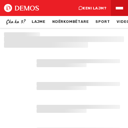
KENI LAJM?
Çka ka 3?
LAJME
NDËRKOMBËTARE
SPORT
VIDE