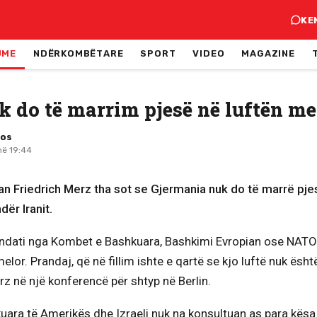
KE
JME
NDËRKOMBËTARE
SPORT
VIDEO
MAGAZINE
k do të marrim pjesë në luftën me
mos
në 19:44
an Friedrich Merz tha sot se Gjermania nuk do të marrë pje
ër Iranit.
ati nga Kombet e Bashkuara, Bashkimi Evropian ose NATO-j
elor. Prandaj, që në fillim ishte e qartë se kjo luftë nuk ësht
z në një konferencë për shtyp në Berlin.
uara të Amerikës dhe Izraeli nuk na konsultuan as para kësaj 