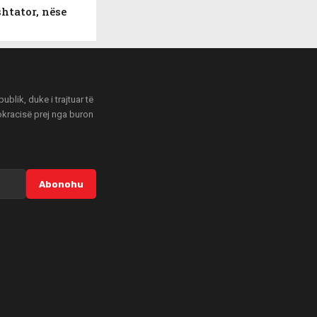
shtator, nëse
blik, duke i trajtuar të
mokracisë prej nga buron
Abonohu