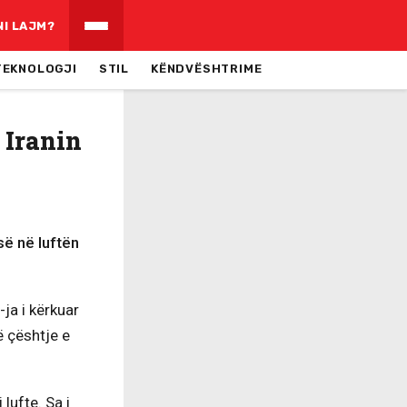
NI LAJM?
TEKNOLOGJI
STIL
KËNDVËSHTRIME
 Iranin
së në luftën
a i kërkuar
ë çështje e
lufte. Sa i