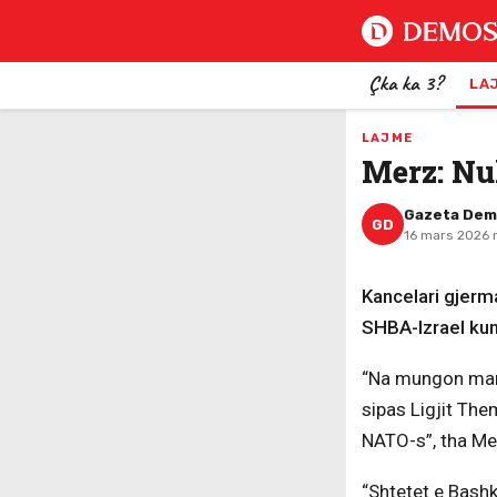
Çka ka 3?
LA
LAJME
Merz: Nu
Gazeta De
GD
16 mars 2026 
Kancelari gjerm
SHBA-Izrael kund
“Na mungon mand
sipas Ligjit Them
NATO-s”, tha Mer
“Shtetet e Bashk