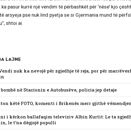
uk ka pasur kurrë një vendim të përbashkët për ‘nëse’ kjo çësh
ë arsyeja pse nuk lind pyetja se si Gjermania mund të përfs
”, shtoi ai.
GA LAJME
endi nuk ka nevojë për zgjedhje të reja, por për marrëves
in
 bombë në Stacionin e Autobusëve, policia jep detaje
ton këtë FOTO, komenti i Brikenës merr gjithë vëmendje
ni i kërkon ballafaqim televiziv Albin Kurtit: Le ta zgjed
in, le t’na dëgjojë populli