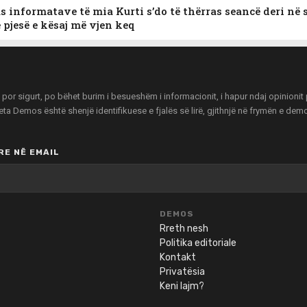
as informatave të mia Kurti s’do të thërras seancë deri në 
 pjesë e kësaj më vjen keq
r sigurt, po bëhet burim i besueshëm i informacionit, i hapur ndaj opinionit pu
zeta Demos është shenjë identifikuese e fjalës së lirë, gjithnjë në frymën e de
E NË EMAIL
DEMOS
Rreth nesh
Politika editoriale
Kontakt
Privatësia
Keni lajm?