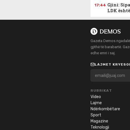
Gjini: Sip
17:44
LDK është
Gazeta Demos ngadalë po
gjithë të barabartë. Ga
edhe emri i saj.
LAJMET KRYESOR
RUBRIKAT
Video
Lajme
Ndërkombëtare
Sport
Magazine
Teknologji