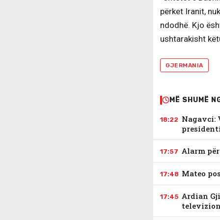
përket Iranit, n
ndodhë. Kjo ësht
ushtarakisht këtu
GJERMANIA
MË SHUMË N
Nagavci: V
18:22
president
Alarm për
17:57
Mateo pos
17:48
Ardian Gji
17:45
televizion