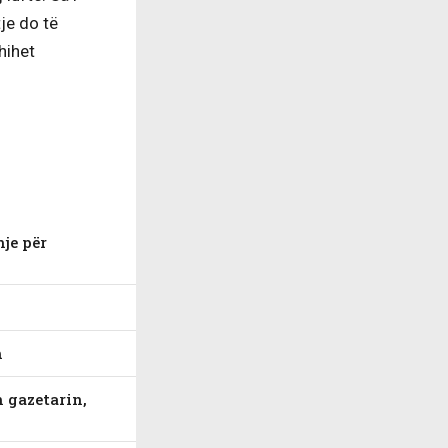
tje do të
hihet
hje për
n
h gazetarin,