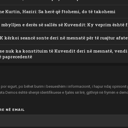
e Kurtin, Haziri: Sa herë që ftohemi, do të takohemi
 mbylljen e derës së sallës së Kuvendit: Ky veprim është f
K kërkoi seancë sonte deri në mesnatë për të ruajtur afat
ëse nuk ka konstituim të Kuvendit deri në mesnatë, vendi
të paprecedentë
r sigurt, po bëhet burim i besueshëm i informacionit, i hapur ndaj opinionit pu
zeta Demos është shenjë identifikuese e fjalës së lirë, gjithnjë në frymën e de
E NË EMAIL