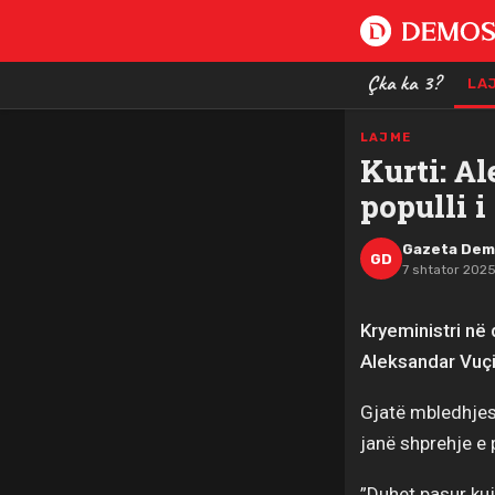
Çka ka 3?
LA
LAJME
Kurti: Al
populli i
Gazeta De
GD
7 shtator 2025
Kryeministri në 
Aleksandar Vuçiq
Gjatë mbledhjes 
janë shprehje e
”Duhet pasur ku