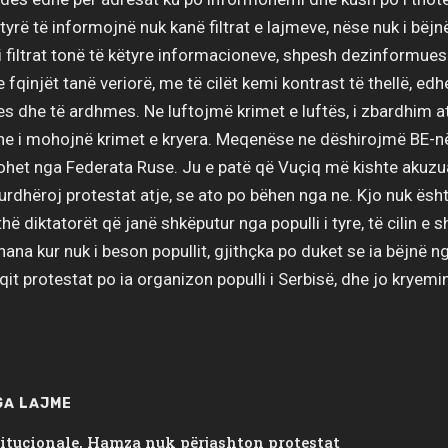
tyrë të informojnë nuk kanë filtrat e lajmeve, nëse nuk i bëjn
 filtrat tonë të këtyre informacioneve, shpesh dezinformuese
fqinjët tanë veriorë, me të cilët kemi kontrast të thellë, edhe
s dhe të ardhmes. Ne luftojmë krimet e luftës, i zbardhim a
dhe i mohojnë krimet e kryera. Meqenëse ne dëshirojmë BE-
tohet nga Federata Ruse. Ju e patë që Vuçiq më kishte akuz
 urdhëroj protestat atje, se ato po bëhen nga ne. Kjo nuk ësht
ë diktatorët që janë shkëputur nga populli i tyre, të cilin e s
hana kur nuk i beson popullit, gjithçka po duket se ia bëjnë n
it protestat po ia organizon populli i Serbisë, dhe jo kryemin
GA LAJME
titucionale, Hamza nuk përjashton protestat