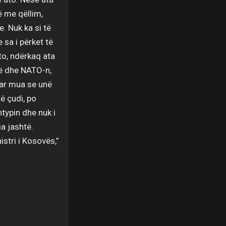
ë me qëllim,
. Nuk ka si të
 sa i përket të
to, ndërkaq ata
në dhe NATO-n,
uar mua se unë
ë çudi, po
htypin dhe nuk i
ga jashtë.
istri i Kosovës,”