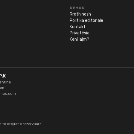
DEMOS
Rreth nesh
Politika editoriale
Kontakt
Privatësia
Keni lajm?
P.K
ishtinë
om
emos.com
ha të drejtat e rezervuara.