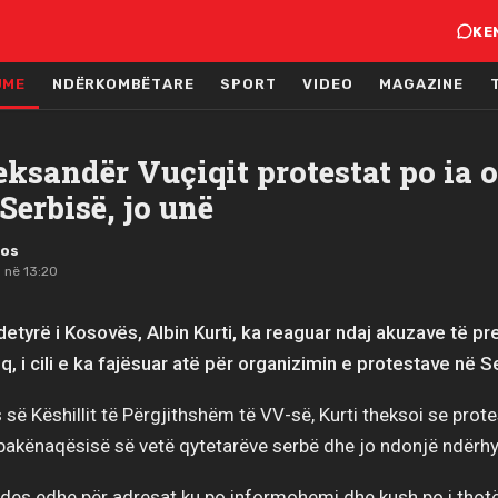
KE
JME
NDËRKOMBËTARE
SPORT
VIDEO
MAGAZINE
eksandër Vuçiqit protestat po ia 
 Serbisë, jo unë
mos
 në 13:20
detyrë i Kosovës, Albin Kurti, ka reaguar ndaj akuzave të pr
, i cili e ka fajësuar atë për organizimin e protestave në Se
së Këshillit të Përgjithshëm të VV-së, Kurti theksoi se prote
 pakënaqësisë së vetë qytetarëve serbë dhe jo ndonjë ndërh
jdes edhe për adresat ku po informohemi dhe kush po i thotë