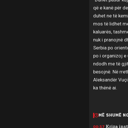
që e kanë për de
duhet ne të kemi
mos të lidhet me 
kaluarës, tashme
nuk i pranojnë 
Serbia po orien
po i organizoj e
ndodh me të gjith
besojnë. Në rret
Aleksandër Vuçiq
ka thënë ai.
MË SHUMË N
Kriza ins
00:37