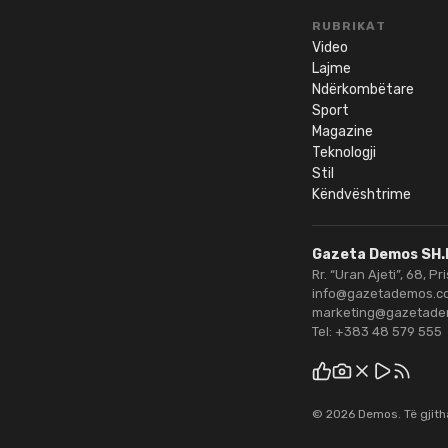
RUBRIKAT
Video
Lajme
Ndërkombëtare
Sport
Magazine
Teknologji
Stil
Këndvështrime
Gazeta Demos SH.
Rr. “Uran Ajeti”, 68, Pr
info@gazetademos.c
marketing@gazetad
Tel:
+383 48 579 555
©
2026
Demos
. Të gjit