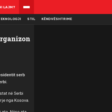
NI LAJM?
TEKNOLOGJI
STIL
KËNDVËSHTRIME
organizon
esidentit serb
rbi.
stat në Serbi
yrje nga Kosova.
 ato. Nëse ata