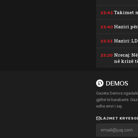
Takimet m
23:43
Haziri për
23:40
Haziri: LD
23:33
Nrecaj: N
23:20
në krizë 
Gazeta Demos ngadalë po
gjithë të barabartë. Ga
edhe emri i saj.
LAJMET KRYESOR