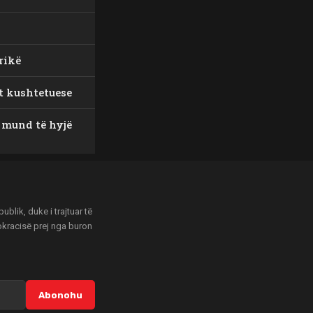
rikë
et kushtetuese
 mund të hyjë
blik, duke i trajtuar të
mokracisë prej nga buron
Abonohu