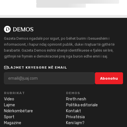
Gazeta Demos ngadalë por sigurt, po bëhet burim i besueshëm i
informacionit, i hapur ndaj opinionit publik, duke i trajtuar të gjithë të
barabartë. Gazeta Demos është shenjë identifikuese e fjalës së lirë,
gjithnjë në frymën e demokracisë prej nga buron edhe emri i saj.
LAJMET KRYESORE NË EMAIL
Abonohu
RUBRIKAT
DEMOS
Video
Rreth nesh
Lajme
Politika editoriale
Ndërkombëtare
Kontakt
Sport
Privatësia
Magazine
Keni lajm?