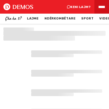
KENI LAJM?
Çka ka 3?
LAJME
NDËRKOMBËTARE
SPORT
VIDE