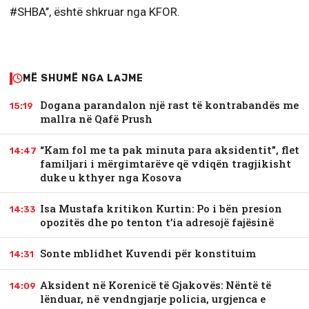
#SHBA’’, është shkruar nga KFOR.
MË SHUMË NGA LAJME
Dogana parandalon një rast të kontrabandës me
15:19
mallra në Qafë Prush
“Kam fol me ta pak minuta para aksidentit”, flet
14:47
familjari i mërgimtarëve që vdiqën tragjikisht
duke u kthyer nga Kosova
Isa Mustafa kritikon Kurtin: Po i bën presion
14:33
opozitës dhe po tenton t’ia adresojë fajësinë
Sonte mblidhet Kuvendi për konstituim
14:31
Aksident në Korenicë të Gjakovës: Nëntë të
14:09
lënduar, në vendngjarje policia, urgjenca e