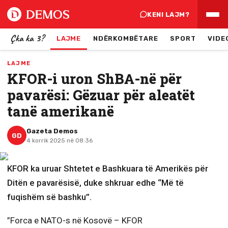
KENI LAJM?
Çka ka 3?
LAJME
NDËRKOMBËTARE
SPORT
VIDE
LAJME
KFOR-i uron ShBA-në për
pavarësi: Gëzuar për aleatët
tanë amerikanë
Gazeta Demos
GD
4 korrik 2025 në 08:36
KFOR ka uruar Shtetet e Bashkuara të Amerikës për
Ditën e pavarësisë, duke shkruar edhe ‘‘Më të
fuqishëm së bashku’’.
”Forca e NATO-s në Kosovë – KFOR