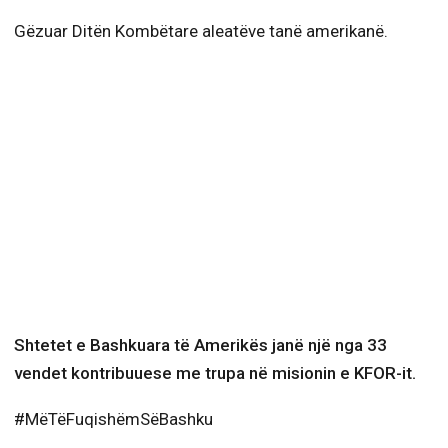
Gëzuar Ditën Kombëtare aleatëve tanë amerikanë.
Shtetet e Bashkuara të Amerikës janë një nga 33
vendet kontribuuese me trupa në misionin e KFOR-it.
#MëTëFuqishëmSëBashku