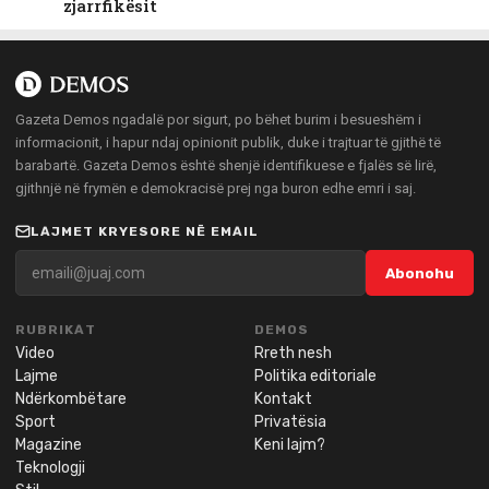
zjarrfikësit
Gazeta Demos ngadalë por sigurt, po bëhet burim i besueshëm i
informacionit, i hapur ndaj opinionit publik, duke i trajtuar të gjithë të
barabartë. Gazeta Demos është shenjë identifikuese e fjalës së lirë,
gjithnjë në frymën e demokracisë prej nga buron edhe emri i saj.
LAJMET KRYESORE NË EMAIL
Abonohu
RUBRIKAT
DEMOS
Video
Rreth nesh
Lajme
Politika editoriale
Ndërkombëtare
Kontakt
Sport
Privatësia
Magazine
Keni lajm?
Teknologji