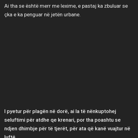
Ai tha se është merr me lexime, e pastaj ka zbuluar se
çka e ka penguar në jetën urbane.
I pyetur për plagën në dorë, ai la të nënkuptohej
seluftimi për atdhe qe krenari, por tha poashtu se
ndjen dhimbje për të tjerët, për ata që kanë vuajtur në
luftë.