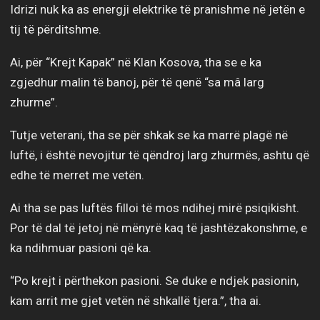
Idrizi nuk ka as energji elektrike të pranishme në jetën e
tij të përditshme.
Ai, për “Krejt Kapak” në Klan Kosova, tha se e ka
zgjedhur malin të banoj, për të qenë “sa mâ larg
zhurme”.
Tutje veterani, tha se për shkak se ka marrë plagë në
luftë, i është nevojitur të qëndroj larg zhurmës, ashtu që
edhe të merret me vetën.
Ai tha se pas luftës filloi të mos ndihej mirë psiqikisht.
Por të dal të jetoj në mënyrë kaq të jashtëzakonshme, e
ka ndihmuar pasioni që ka.
“Po krejt i përthekon pasioni. Se duke e ndjek pasionin,
kam arrit me gjet vetën në shkallë tjera.”, tha ai.