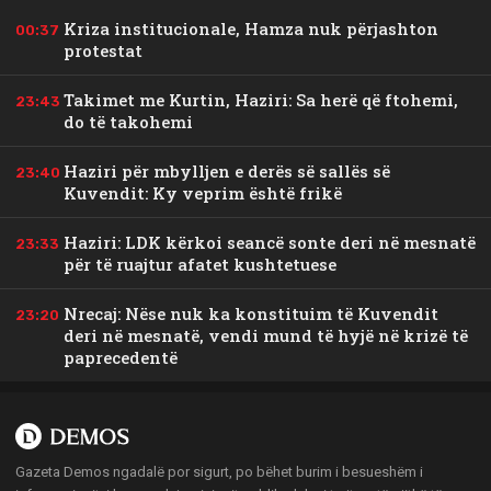
Kriza institucionale, Hamza nuk përjashton
00:37
protestat
Takimet me Kurtin, Haziri: Sa herë që ftohemi,
23:43
do të takohemi
Haziri për mbylljen e derës së sallës së
23:40
Kuvendit: Ky veprim është frikë
Haziri: LDK kërkoi seancë sonte deri në mesnatë
23:33
për të ruajtur afatet kushtetuese
Nrecaj: Nëse nuk ka konstituim të Kuvendit
23:20
deri në mesnatë, vendi mund të hyjë në krizë të
paprecedentë
Gazeta Demos ngadalë por sigurt, po bëhet burim i besueshëm i