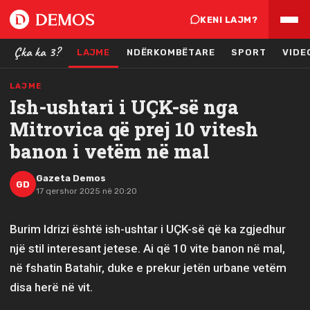
KENI LAJM?
Çka ka 3?
LAJME
NDËRKOMBËTARE
SPORT
VIDE
LAJME
Ish-ushtari i UÇK-së nga
Mitrovica që prej 10 vitesh
banon i vetëm në mal
Gazeta Demos
GD
17 qershor 2025 në 20:20
Burim Idrizi është ish-ushtar i UÇK-së që ka zgjedhur
një stil interesant jetese. Ai që 10 vite banon në mal,
në fshatin Batahir, duke e prekur jetën urbane vetëm
disa herë në vit.