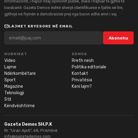
informacionit, i hapur ndaj opinionit publik, duke i trajtuar të gjithë të
barabartë. Gazeta Demos është shenjë identifikuese e fjalës së lirë,
gjithnjë në frymën e demokracisë prej nga buron edhe emri i saj.
LAJMET KRYESORE NË EMAIL
Abonohu
RUBRIKAT
DEMOS
Video
Rreth nesh
Lajme
Politika editoriale
Ndërkombëtare
Kontakt
Sport
Privatësia
Magazine
Keni lajm?
Teknologji
Stil
Këndvështrime
Gazeta Demos SH.P.K
Rr. “Uran Ajeti”, 68, Prishtinë
info@gazetademos.com