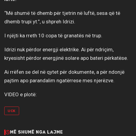
“Më shumë të dhemb për tjetrin në luftë, sesa që të
dhemb trupi yt.”, u shpreh Idrizi.
I njëjti ka rreth 10 copa të granatës në trup.
Idrizi nuk përdor energji elektrike. Ai për ndriçim,
kryesisht përdor energjinë solare apo bateri përkatëse.
Ai rrëfen se del në qytet për dokumente, a për ndonjë
pajtim apo parandalim ngatërrese mes njerëzve.
VIDEO e plotë:
UCK
MË SHUMË NGA LAJME