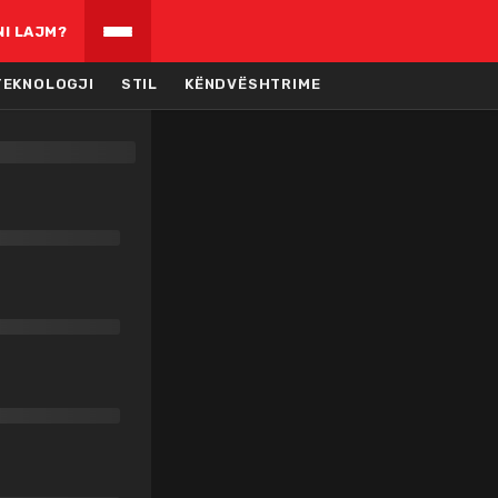
NI LAJM?
TEKNOLOGJI
STIL
KËNDVËSHTRIME