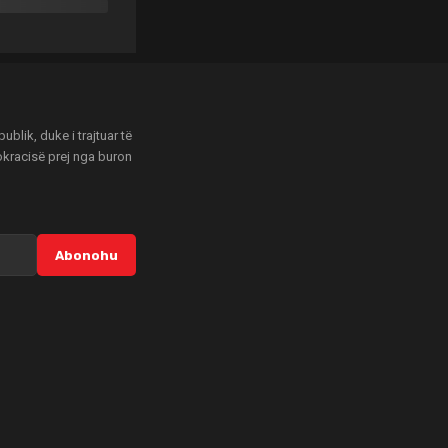
blik, duke i trajtuar të
mokracisë prej nga buron
Abonohu