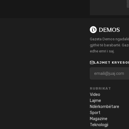
Gazeta Demos ngadalë po
gjithë të barabartë. Ga
edhe emri i saj.
LAJMET KRYESOR
RUBRIKAT
Video
Lajme
Ndërkombëtare
Sport
Magazine
Teknologji