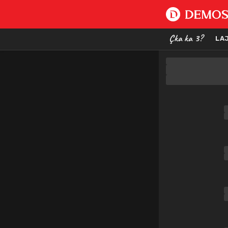
Çka ka 3?
LA