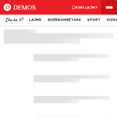
KENI LAJM?
Çka ka 3?
LAJME
NDËRKOMBËTARE
SPORT
VIDE