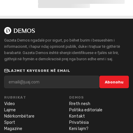
Gazeta Demos ngadalë por sigurt, po bëhet burim i besueshëm i
informacionit, i hapur ndaj opinionit publik, duke i trajtuar të gjithë të
barabartë. Gazeta Demos është shenjë identifikuese e fjalës së lirë,
gjithnjë në frymën e demokracisë prej nga buron edhe emri i saj.
LAJMET KRYESORE NË EMAIL
Abonohu
RUBRIKAT
DEMOS
Video
Rreth nesh
Lajme
Politika editoriale
Ndërkombëtare
Kontakt
Sport
Privatësia
Magazine
Keni lajm?