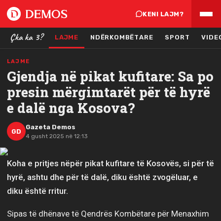
KENI LAJM?
Çka ka 3?
LAJME
NDËRKOMBËTARE
SPORT
VIDE
LAJME
Gjendja në pikat kufitare: Sa po
presin mërgimtarët për të hyrë
e dalë nga Kosova?
Gazeta Demos
GD
4 gusht 2025 në 12:13
Koha e pritjes nëpër pikat kufitare të Kosovës, si për të
hyrë, ashtu dhe për të dalë, diku është zvogëluar, e
diku është rritur.
Sipas të dhënave të Qendrës Kombëtare për Menaxhim