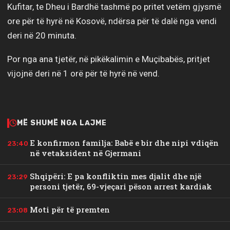
Kufitar, te Dheu i Bardhë tashmë po pritet vetëm gjysmë
ore për të hyrë në Kosovë, ndërsa për të dalë nga vendi
deri në 20 minuta.
Por nga ana tjetër, në pikëkalimin e Muçibabës, pritjet
vijojnë deri në 1 orë për të hyrë në vend.
MË SHUMË NGA LAJME
E konfirmon familja: Babë e bir dhe nipi vdiqën
23:40
në vetaksident në Gjermani
Shqipëri: E pa konfliktin mes djalit dhe një
23:29
personi tjetër, 69-vjeçari pëson arrest kardiak
Moti për të premten
23:08