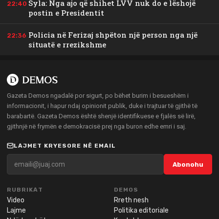
Syla: Nga ajo që shihet LVV nuk do e lëshojë
22:40
postin e Presidentit
Policia në Ferizaj shpëton një person nga një
22:36
situatë e rrezikshme
Gazeta Demos ngadalë por sigurt, po bëhet burim i besueshëm i
informacionit, i hapur ndaj opinionit publik, duke i trajtuar të gjithë të
barabartë. Gazeta Demos është shenjë identifikuese e fjalës së lirë,
gjithnjë në frymën e demokracisë prej nga buron edhe emri i saj.
LAJMET KRYESORE NË EMAIL
Abonohu
RUBRIKAT
DEMOS
Video
Rreth nesh
Lajme
Politika editoriale