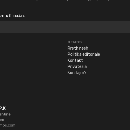
E NË EMAIL
DEMOS
Rreth nesh
Politika editoriale
Kontakt
Privatësia
Keni lajm?
P.K
ishtinë
om
emos.com