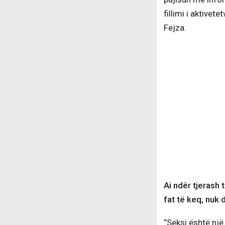
fillimi i aktive
Fejza.
Ai ndër tjerash 
fat të keq, nuk 
“Seksi është një 