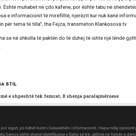
 të. Është muhabet në çdo kafene, por është tabu në shëndetë
esa e informacionit të mirëfilltë, njerëzit kur nuk kanë inform
sin për tema të tilla”, tha Fejza, transmeton Klankosova.tv
tha se në shkolla të paktën do të duhej të ishte një lëndë gji
.
A STIL
më e shpeshtë tek femrat, 8 shenja paralajmëruese
r sigurt, po bëhet burim i besueshëm i informacionit, i hapur ndaj opinionit pu
zeta Demos është shenjë identifikuese e fjalës së lirë, gjithnjë në frymën e de