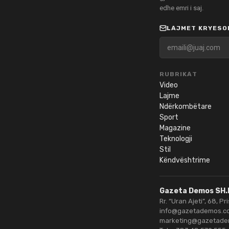
edhe emri i saj.
LAJMET KRYESOR
RUBRIKAT
Video
Lajme
Ndërkombëtare
Sport
Magazine
Teknologji
Stil
Këndvështrime
Gazeta Demos SH.
Rr. “Uran Ajeti”, 68, Pr
info@gazetademos.c
marketing@gazetad