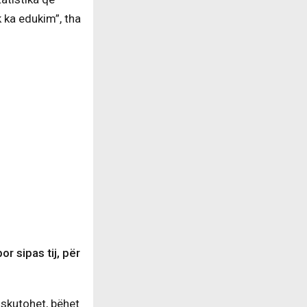
 ka edukim”, tha
or sipas tij, për
diskutohet, bëhet