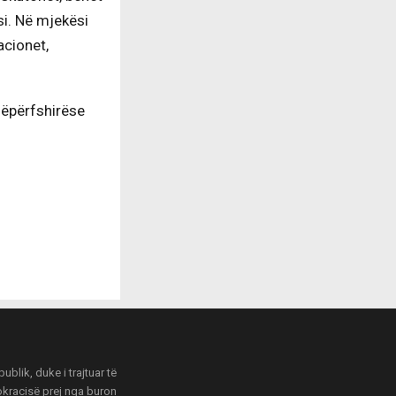
si. Në mjekësi
acionet,
thëpërfshirëse
blik, duke i trajtuar të
mokracisë prej nga buron