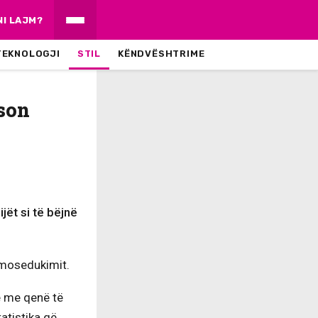
NI LAJM?
TEKNOLOGJI
STIL
KËNDVËSHTRIME
ëson
jët si të bëjnë
e mosedukimit.
e me qenë të
atistika që