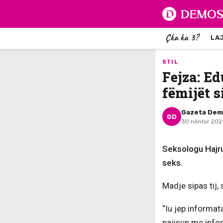
Çka ka 3?
LA
STIL
Fejza: E
fëmijët s
Gazeta De
GD
30 nëntor 202
Seksologu Hajru
seks.
Madje sipas tij,
“Iu jep informa
pajisun me infor