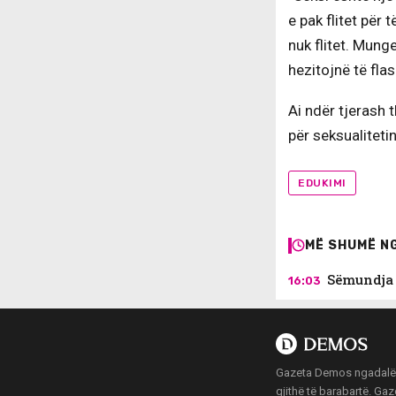
e pak flitet për
nuk flitet. Mung
hezitojnë të fla
Ai ndër tjerash 
për seksualitetin
EDUKIMI
MË SHUMË NG
Sëmundja 
16:03
Gazeta Demos ngadalë po
gjithë të barabartë. Ga