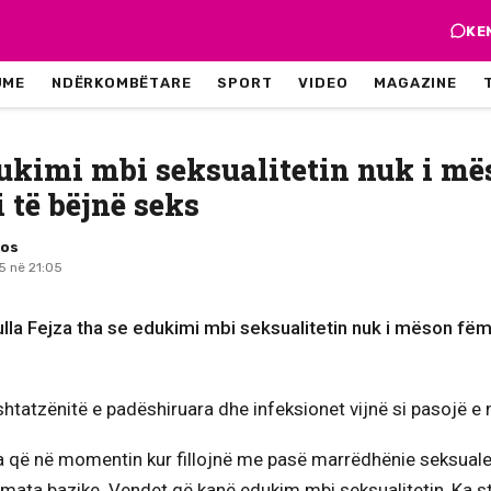
KE
JME
NDËRKOMBËTARE
SPORT
VIDEO
MAGAZINE
dukimi mbi seksualitetin nuk i m
i të bëjnë seks
mos
5 në 21:05
lla Fejza tha se edukimi mbi seksualitetin nuk i mëson fëmi
 shtatzënitë e padëshiruara dhe infeksionet vijnë si pasojë 
ta që në momentin kur fillojnë me pasë marrëdhënie seksual
mata bazike. Vendet që kanë edukim mbi seksualitetin, Ka st