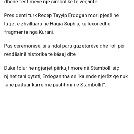
dhënë festimeve një simbolikë të veçantë.
Presidenti turk Recep Tayyip Erdogan mori pjesë në
lutjet e zhvilluara në Hagia Sophia, ku lexoi edhe
fragmente nga Kurani.
Pas ceremonisë, ai u ndal para gazetarëve dhe foli për
rëndësinë historike të kësaj dite.
Duke folur në ngjarjet përkujtimore në Stamboll, siç
njihet tani qyteti, Erdogan tha se “ka ende njerëz që nuk
janë pajtuar kurrë me pushtimin e Stambollit”.