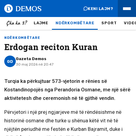
KENI LAJM?
Çka ka 3?
LAJME
NDËRKOMBËTARE
SPORT
VIDE
NDËRKOMBËTARE
Erdogan reciton Kuran
Gazeta Demos
GD
30 maj 2026 në 20:47
Turqia ka përkujtuar 573-vjetorin e rënies së
Kostandinopojës nga Perandoria Osmane, me një sërë
aktivitetesh dhe ceremonish në të gjithë vendin.
Përvjetori i një prej ngjarjeve më të rëndësishme në
historinë osmane dhe turke u shënua këtë vit në të
njëjtën periudhë me festën e Kurban Bajramit, duke i