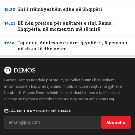
Shi i rrëmbyeshëm edhe në Shqipëri
15:30
BE nën presion për anëtarët e rinj, Rama:
14:23
Shqipëria, në momentin më të mirë
Tajlandë: Adoleshenti vret gjyshërit, 6 persona
11:36
në shkollë dhe veten
Gazeta Demos ngadalë por sigurt, po bëhet burim i besueshëm i
informacionit, i hapur ndaj opinionit publik, duke i trajtuar të gjithë të
barabartë. Gazeta Demos është shenjë identifikuese e fjalës së lirë,
gjithnjë në frymën e demokracisë prej nga buron edhe emri i saj.
LAJMET KRYESORE NË EMAIL
Abonohu