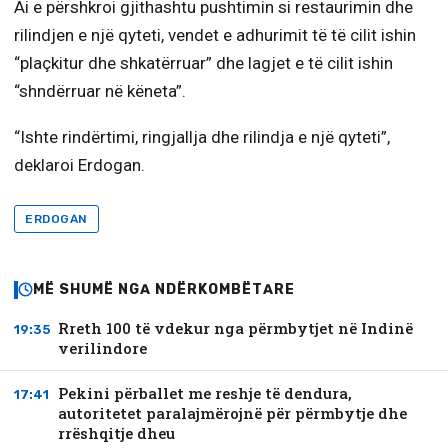
Ai e përshkroi gjithashtu pushtimin si restaurimin dhe
rilindjen e një qyteti, vendet e adhurimit të të cilit ishin
“plaçkitur dhe shkatërruar” dhe lagjet e të cilit ishin
“shndërruar në këneta”.
“Ishte rindërtimi, ringjallja dhe rilindja e një qyteti”,
deklaroi Erdogan.
ERDOGAN
MË SHUMË NGA NDËRKOMBËTARE
Rreth 100 të vdekur nga përmbytjet në Indinë
19:35
verilindore
Pekini përballet me reshje të dendura,
17:41
autoritetet paralajmërojnë për përmbytje dhe
rrëshqitje dheu