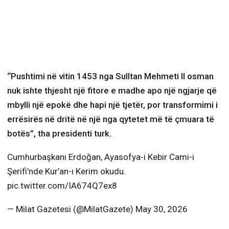
“Pushtimi në vitin 1453 nga Sulltan Mehmeti II osman
nuk ishte thjesht një fitore e madhe apo një ngjarje që
mbylli një epokë dhe hapi një tjetër, por transformimi i
errësirës në dritë në një nga qytetet më të çmuara të
botës”, tha presidenti turk.
Cumhurbaşkanı Erdoğan, Ayasofya-i Kebir Cami-i
Şerifi’nde Kur’an-ı Kerim okudu.
pic.twitter.com/IA674Q7ex8
— Milat Gazetesi (@MilatGazete) May 30, 2026