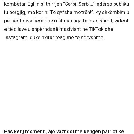
kombëtar, Egli nisi thirrjen “Serbi, Serbi…”, ndërsa publiku
iu përgjigj me korin “Të q*fsha motrën!”. Ky shkëmbim u
përsërit disa herë dhe u filmua nga të pranishmit, videot
e të cilave u shpërndanë masivisht në TikTok dhe
Instagram, duke nxitur reagime të ndryshme.
Pas këtij momenti, ajo vazhdoi me këngën patriotike