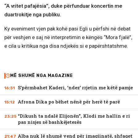
“A vritet pafajësia”, duke përfunduar koncertin me
duartrokitje nga publiku.
Ky eveniment vjen pak kohë pasi Egli u përfshi në debat
për veshjen e saj në interpretimin e këngës “Mora fjalë”,
e cila u kritikua nga disa ndjekës si e papërshtatshme.
MË SHUMË NGA MAGAZINE
S’përmbahet Kaderi, ‘ndez’ rrjetin me këtë pamje
16:51
Afrona Dika po bëhet nënë për herë të parë
15:12
“Dikush ta ndalë Elijonën”, Klodi me hallin e ri
23:25
pas nisjes së bashkëjetesës
Alba nuk lë shumë vend për imagjinatë, shfaqet
21:47