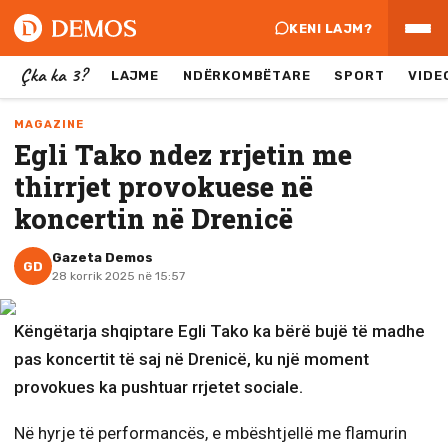
KENI LAJM?
Çka ka 3?
LAJME
NDËRKOMBËTARE
SPORT
VIDE
MAGAZINE
Egli Tako ndez rrjetin me
thirrjet provokuese në
koncertin në Drenicë
Gazeta Demos
GD
28 korrik 2025 në 15:57
Këngëtarja shqiptare Egli Tako ka bërë bujë të madhe
pas koncertit të saj në Drenicë, ku një moment
provokues ka pushtuar rrjetet sociale.
Në hyrje të performancës, e mbështjellë me flamurin