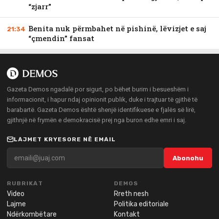
“zjarr”
Benita nuk përmbahet në pishinë, lëvizjet e saj
21:34
“çmendin” fansat
Gazeta Demos ngadalë por sigurt, po bëhet burim i besueshëm i
informacionit, i hapur ndaj opinionit publik, duke i trajtuar të gjithë të
barabartë. Gazeta Demos është shenjë identifikuese e fjalës së lirë,
gjithnjë në frymën e demokracisë prej nga buron edhe emri i saj.
LAJMET KRYESORE NË EMAIL
Abonohu
RUBRIKAT
DEMOS
Video
Rreth nesh
Lajme
Politika editoriale
Ndërkombëtare
Kontakt