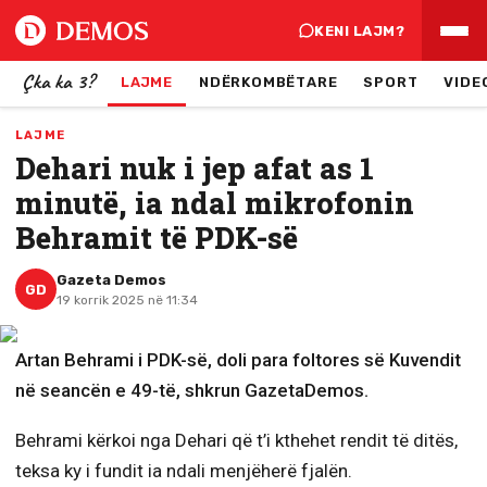
KENI LAJM?
Çka ka 3?
LAJME
NDËRKOMBËTARE
SPORT
VIDE
LAJME
Dehari nuk i jep afat as 1
minutë, ia ndal mikrofonin
Behramit të PDK-së
Gazeta Demos
GD
19 korrik 2025 në 11:34
Artan Behrami i PDK-së, doli para foltores së Kuvendit
në seancën e 49-të, shkrun GazetaDemos.
Behrami kërkoi nga Dehari që t’i kthehet rendit të ditës,
teksa ky i fundit ia ndali menjëherë fjalën.