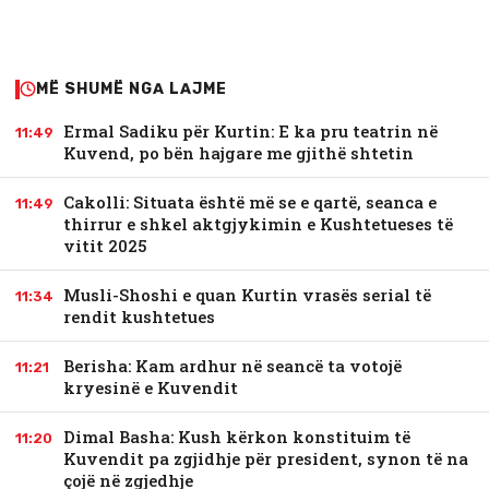
MË SHUMË NGA LAJME
Ermal Sadiku për Kurtin: E ka pru teatrin në
11:49
Kuvend, po bën hajgare me gjithë shtetin
Cakolli: Situata është më se e qartë, seanca e
11:49
thirrur e shkel aktgjykimin e Kushtetueses të
vitit 2025
Musli-Shoshi e quan Kurtin vrasës serial të
11:34
rendit kushtetues
Berisha: Kam ardhur në seancë ta votojë
11:21
kryesinë e Kuvendit
Dimal Basha: Kush kërkon konstituim të
11:20
Kuvendit pa zgjidhje për president, synon të na
çojë në zgjedhje