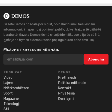
Gazeta Demos ngadalë por sigurt, po bëhet burim i besueshëm i
informacionit, i hapur ndaj opinionit publik, duke i trajtuar të gjithë të
barabartë. Gazeta Demos është shenjë identifikuese e fjalës së lirë,
gjithnjë në frymën e demokracisë prej nga buron edhe emri i saj.
LAJMET KRYESORE NË EMAIL
Abonohu
RUBRIKAT
DEMOS
Video
Rreth nesh
Lajme
Politika editoriale
Ndërkombëtare
Kontakt
Sport
Privatësia
Magazine
Keni lajm?
Teknologji
Stil