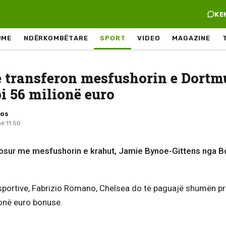
KE
JME
NDËRKOMBËTARE
SPORT
VIDEO
MAGAZINE
e transferon mesfushorin e Dortm
i 56 milionë euro
mos
në 11:50
osur me mesfushorin e krahut, Jamie Bynoe-Gittens nga B
 sportive, Fabrizio Romano, Chelsea do të paguajë shumën pr
ionë euro bonuse.