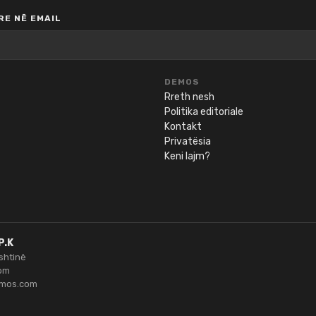
E NË EMAIL
DEMOS
Rreth nesh
Politika editoriale
Kontakt
Privatësia
Keni lajm?
P.K
ishtinë
om
emos.com