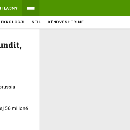
NI LAJM?
TEKNOLOGJI
STIL
KËNDVËSHTRIME
undit,
orussia
ej 56 milionë