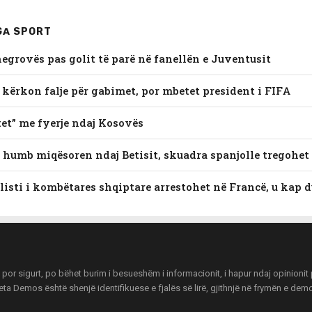
GA SPORT
hegrovës pas golit të parë në fanellën e Juventusit
 kërkon falje për gabimet, por mbetet president i FIFA
tet” me fyerje ndaj Kosovës
e humb miqësoren ndaj Betisit, skuadra spanjolle tregohet 
listi i kombëtares shqiptare arrestohet në Francë, u kap 
r sigurt, po bëhet burim i besueshëm i informacionit, i hapur ndaj opinionit pu
zeta Demos është shenjë identifikuese e fjalës së lirë, gjithnjë në frymën e de