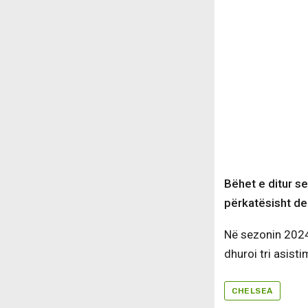
Bëhet e ditur s
përkatësisht der
Në sezonin 2024-
dhuroi tri asisti
CHELSEA