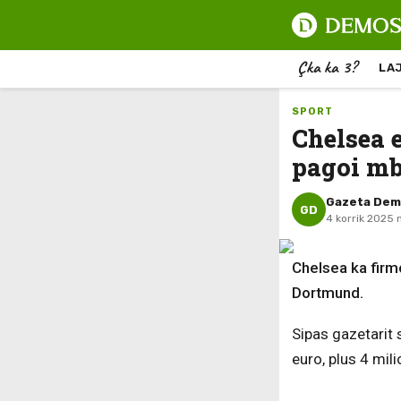
Çka ka 3?
LA
SPORT
Chelsea 
pagoi mb
Gazeta De
GD
4 korrik 2025 
Chelsea ka firm
Dortmund.
Sipas gazetarit
euro, plus 4 mil