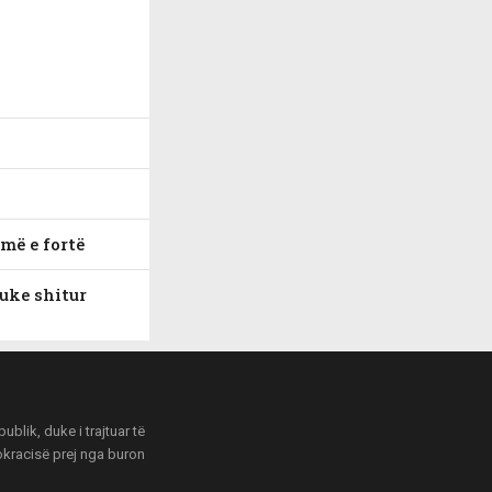
më e fortë
duke shitur
blik, duke i trajtuar të
mokracisë prej nga buron