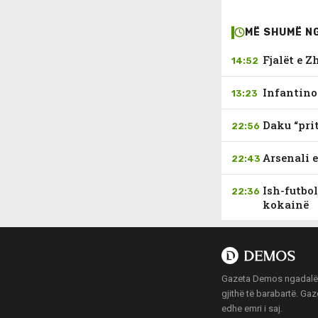
MË SHUMË N
Fjalët e Z
14:52
Infantino
13:23
Daku “pri
22:56
Arsenali 
22:43
Ish-futbol
22:36
kokainë
Gazeta Demos ngadalë po
gjithë të barabartë. Ga
edhe emri i saj.