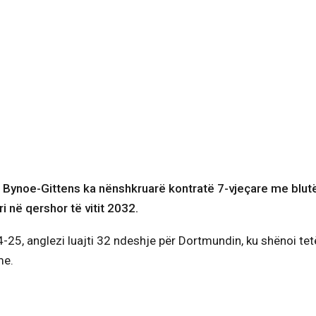
e Bynoe-Gittens ka nënshkruarë kontratë 7-vjeçare me blut
i në qershor të vitit 2032.
25, anglezi luajti 32 ndeshje për Dortmundin, ku shënoi tet
me.