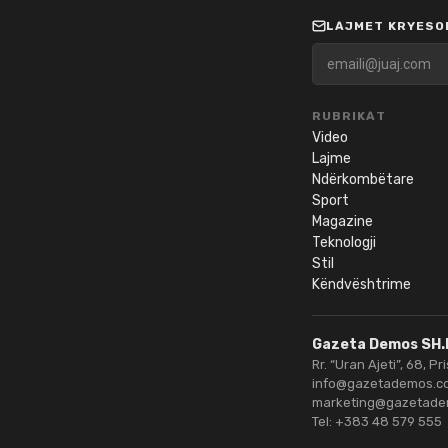
LAJMET KRYESOR
RUBRIKAT
Video
Lajme
Ndërkombëtare
Sport
Magazine
Teknologji
Stil
Këndvështrime
Gazeta Demos SH.
Rr. “Uran Ajeti”, 68, Pr
info@gazetademos.c
marketing@gazetad
Tel:
+383 48 579 555