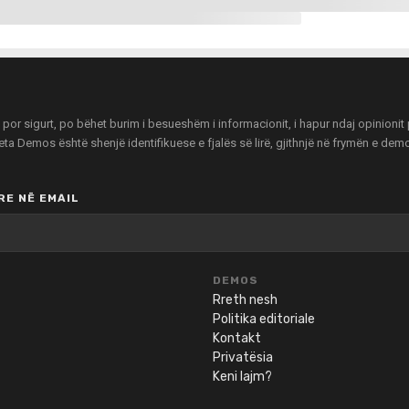
r sigurt, po bëhet burim i besueshëm i informacionit, i hapur ndaj opinionit pu
zeta Demos është shenjë identifikuese e fjalës së lirë, gjithnjë në frymën e de
E NË EMAIL
DEMOS
Rreth nesh
Politika editoriale
Kontakt
Privatësia
Keni lajm?