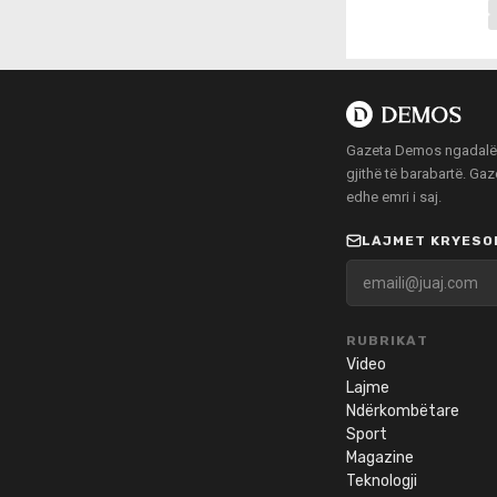
Gazeta Demos ngadalë po
gjithë të barabartë. Ga
edhe emri i saj.
LAJMET KRYESOR
RUBRIKAT
Video
Lajme
Ndërkombëtare
Sport
Magazine
Teknologji