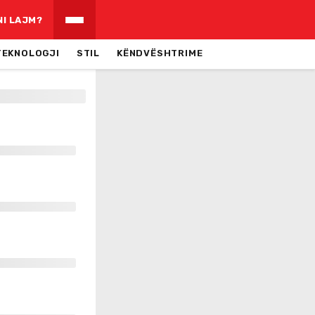
NI LAJM?
TEKNOLOGJI
STIL
KËNDVËSHTRIME