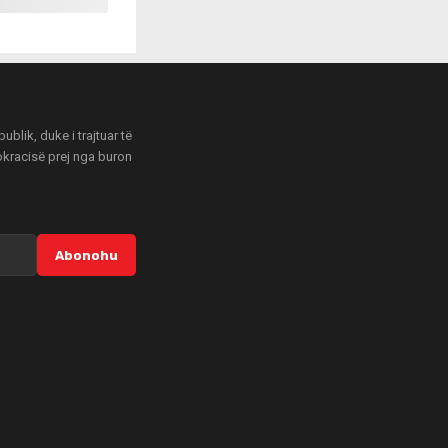
blik, duke i trajtuar të
mokracisë prej nga buron
Abonohu