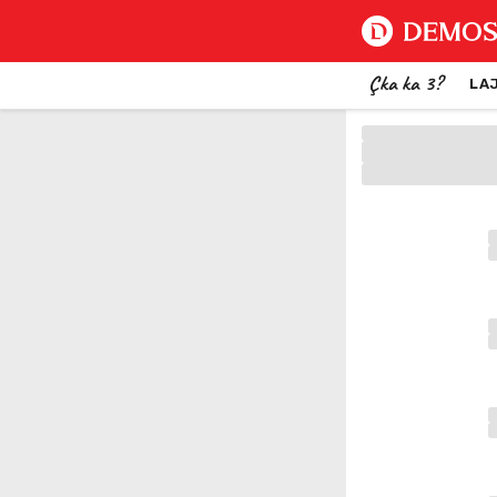
Çka ka 3?
LA