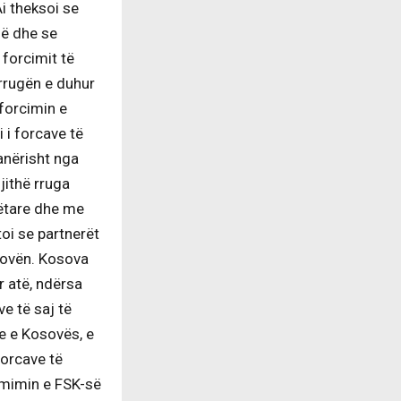
i theksoi se
së dhe se
 forcimit të
 rrugën e duhur
forcimin e
i i forcave të
anërisht nga
jithë rruga
bëtare dhe me
oi se partnerët
sovën. Kosova
r atë, ndërsa
e të saj të
e e Kosovës, e
forcave të
rmimin e FSK-së