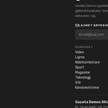
Gazeta Demos ngadalë po
gjithë të barabartë. Ga
edhe emri i saj.
LAJMET KRYESOR
RUBRIKAT
Video
Lajme
Ndërkombëtare
Sport
Magazine
Teknologji
Stil
Këndvështrime
Gazeta Demos SH.
Rr. “Uran Ajeti”, 68, Pr