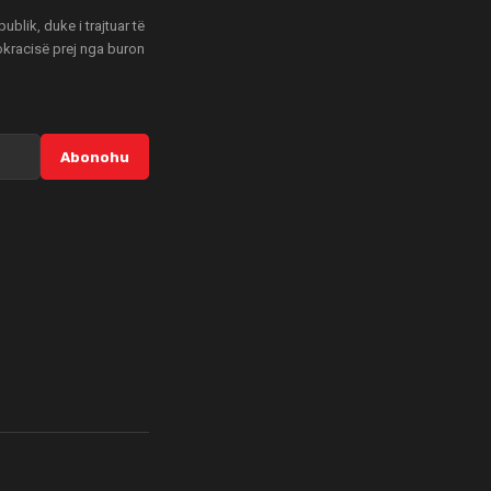
blik, duke i trajtuar të
mokracisë prej nga buron
Abonohu