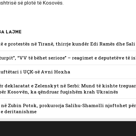
 ushtrisë së plotë të Kosovës.
GA LAJME
-të e protestës në Tiranë, thirrje kundër Edi Ramës dhe Sali
turpit”, “VV të bëhet serioze” – reagimet e deputetëve të i
luftëtari i UÇK-së Avni Hoxha
ër deklaratat e Zelenskyt në Serbi: Mund të kishte tregu
për Kosovën, ka qëndruar fuqishëm krah Ukrainës
në Zubin Potok, prokurorja Salihu-Shamolli njoftohet për 
t e deritanishme