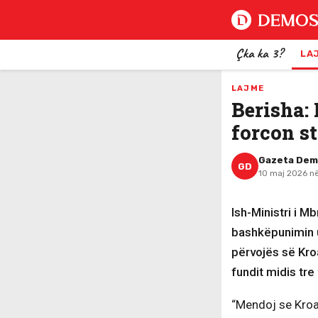
Çka ka 3?
LA
LAJME
Berisha:
forcon st
Gazeta De
GD
10 maj 2026 në
Ish-Ministri i M
bashkëpunimin u
përvojës së Kro
fundit midis tre
“Mendoj se Kroa