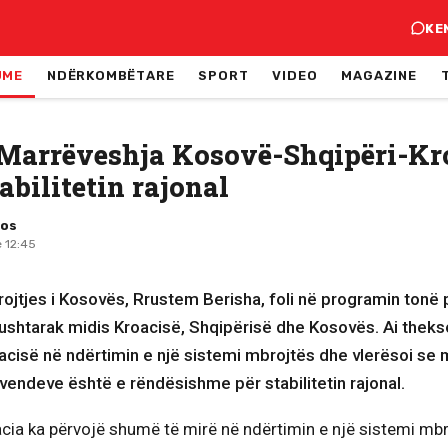
KE
JME
NDËRKOMBËTARE
SPORT
VIDEO
MAGAZINE
 Marrëveshja Kosovë-Shqipëri-Kr
abilitetin rajonal
mos
 12:45
brojtjes i Kosovës, Rrustem Berisha, foli në programin tonë 
shtarak midis Kroacisë, Shqipërisë dhe Kosovës. Ai theks
acisë në ndërtimin e një sistemi mbrojtës dhe vlerësoi se 
 vendeve është e rëndësishme për stabilitetin rajonal.
cia ka përvojë shumë të mirë në ndërtimin e një sistemi mbr