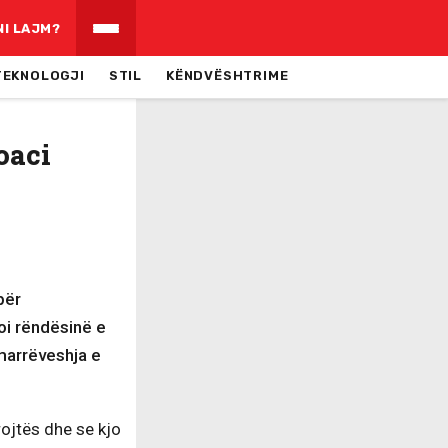
NI LAJM?
TEKNOLOGJI
STIL
KËNDVËSHTRIME
oaci
për
oi rëndësinë e
marrëveshja e
ojtës dhe se kjo