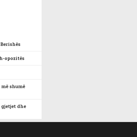
 Berishës
sh-opozitës
ar më shumë
gjetjet dhe