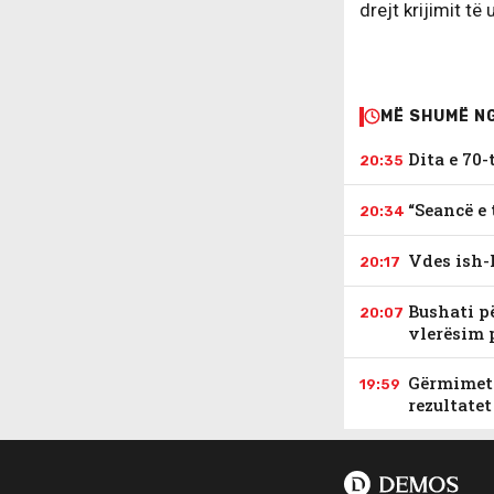
drejt krijimit të
MË SHUMË N
​Dita e 70
20:35
“Seancë e 
20:34
Vdes ish-
20:17
Bushati p
20:07
vlerësim 
Gërmimet 
19:59
rezultate