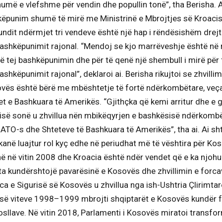
umë e vlefshme për vendin dhe popullin tonë”, tha Berisha. A
ëpunim shumë të mirë me Ministrinë e Mbrojtjes së Kroaci
ndit ndërmjet tri vendeve është një hap i rëndësishëm drejt
 bashkëpunimit rajonal. “Mendoj se kjo marrëveshje është në
ë tej bashkëpunimin dhe për të qenë një shembull i mirë për 
bashkëpunimit rajonal”, deklaroi ai. Berisha rikujtoi se zhvillim
ovës është bërë me mbështetje të fortë ndërkombëtare, veç
 e Bashkuara të Amerikës. “Gjithçka që kemi arritur dhe e g
trisë sonë u zhvillua nën mbikëqyrjen e bashkësisë ndërkom
TO-s dhe Shteteve të Bashkuara të Amerikës”, tha ai. Ai sht
anë luajtur rol kyç edhe në periudhat më të vështira për Ko
në në vitin 2008 dhe Kroacia është ndër vendet që e ka njohu
a kundërshtojë pavarësinë e Kosovës dhe zhvillimin e forcav
a e Sigurisë së Kosovës u zhvillua nga ish-Ushtria Çlirimtar
s së viteve 1998–1999 mbrojti shqiptarët e Kosovës kundër 
sllave. Në vitin 2018, Parlamenti i Kosovës miratoi transfo