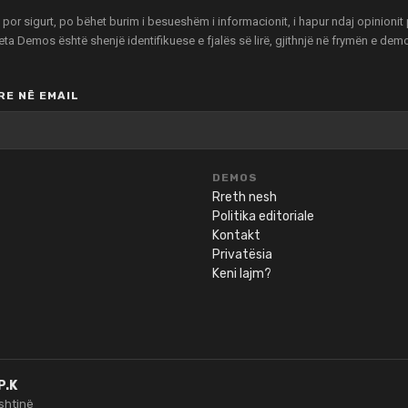
r sigurt, po bëhet burim i besueshëm i informacionit, i hapur ndaj opinionit pu
zeta Demos është shenjë identifikuese e fjalës së lirë, gjithnjë në frymën e de
E NË EMAIL
DEMOS
Rreth nesh
Politika editoriale
Kontakt
Privatësia
Keni lajm?
P.K
ishtinë