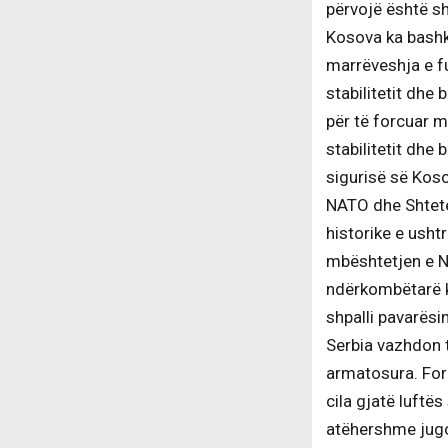
përvojë është sh
Kosova ka bashk
marrëveshja e fu
stabilitetit dhe
për të forcuar m
stabilitetit dhe 
sigurisë së Kos
NATO dhe Shtetet
historike e ush
mbështetjen e NA
ndërkombëtarë k
shpalli pavarësi
Serbia vazhdon t
armatosura. Forc
cila gjatë luftë
atëhershme jugo