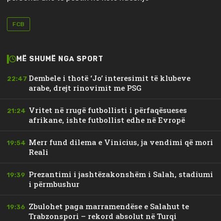
FCB
MË SHUMË NGA SPORT
Dembele i thotë ‘Jo’ interesimit të klubeve
22:47
arabe, drejt rinovimit me PSG
Vritet në rrugë futbollisti i përfaqësueses
21:24
afrikane, ishte futbollist edhe në Evropë
Merr fund dilema e Vinicius, ja vendimi që mori
19:54
Reali
Prezantimi i jashtëzakonshëm i Salah, stadiumi
19:39
i përmbushur
Zbulohet paga marramendëse e Salahut te
19:36
Trabzonspori – rekord absolut në Turqi