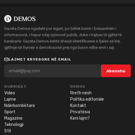
Gazeta Demos ngadalë por sigurt, po bëhet burim i besueshëm i
informacionit, i hapur ndaj opinionit publik, duke i trajtuar të gjithë të
barabartë. Gazeta Demos është shenjë identifikuese e fjalës së lirë,
gjithnjë në frymën e demokracisë prej nga buron edhe emri i saj.
LAJMET KRYESORE NË EMAIL
Abonohu
RUBRIKAT
DEMOS
Video
Rreth nesh
Lajme
Politika editoriale
Ndërkombëtare
Kontakt
Sport
Privatësia
Magazine
Keni lajm?
Teknologji
Stil