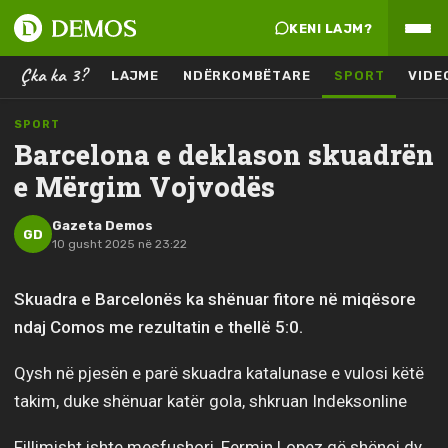
KENI LAJM?
Çka ka 3?
LAJME
NDËRKOMBËTARE
SPORT
VIDE
SPORT
Barcelona e deklason skuadrën
e Mërgim Vojvodës
Gazeta Demos
GD
10 gusht 2025 në 23:22
Skuadra e Barcelonës ka shënuar fitore në miqësore
ndaj Comos me rezultatin e thellë 5:0.
Qysh në pjesën e parë skuadra katalunase e vulosi këtë
takim, duke shënuar katër gola, shkruan Indeksonline
Fillimisht ishte mesfushori, Fermin Lopez që shënoi dy