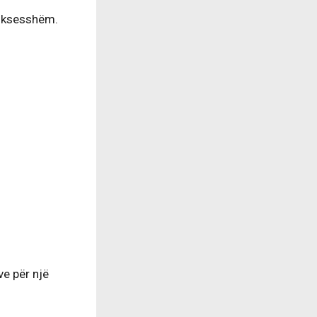
 suksesshëm.
ve për një