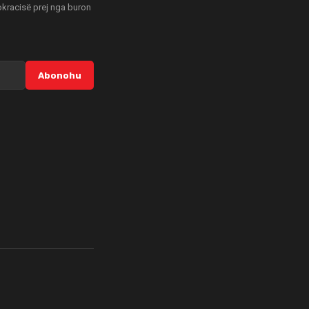
mokracisë prej nga buron
Abonohu