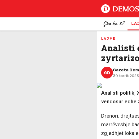
Çka ka 3?
LA
LAJME
Analisti
zyrtariz
Gazeta De
GD
30 korrik 2025
Analisti politik
vendosur edhe z
Drenori, drejtues
marrëveshje bas
zgjedhjet lokale