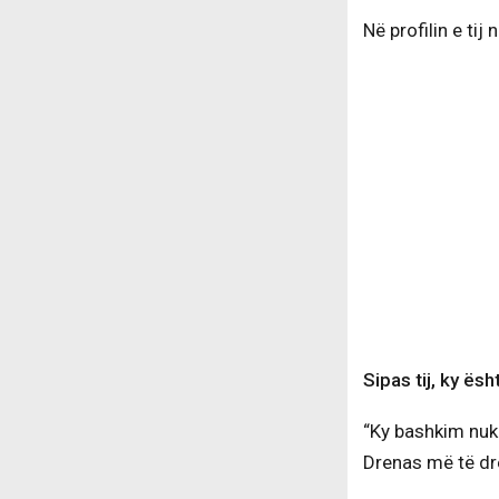
Në profilin e ti
Sipas tij, ky ësh
“Ky bashkim nuk 
Drenas më të dre