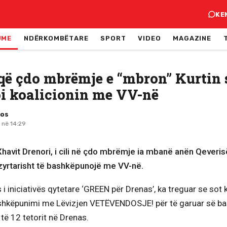
KE
JME
NDËRKOMBËTARE
SPORT
VIDEO
MAGAZINE
 që çdo mbrëmje e “mbron” Kurtin 
oi koalicionin me VV-në
mos
 në 14:29
, Xhavit Drenori, i cili në çdo mbrëmje ia mbanë anën Qeverisë
yrtarisht të bashkëpunojë me VV-në.
 i iniciativës qytetare ‘GREEN për Drenas’, ka treguar se sot k
hkëpunimi me Lëvizjen VETËVENDOSJE! për të garuar së ba
 të 12 tetorit në Drenas.