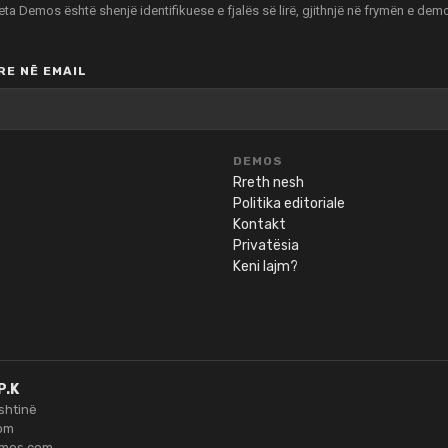
zeta Demos është shenjë identifikuese e fjalës së lirë, gjithnjë në frymën e de
E NË EMAIL
DEMOS
Rreth nesh
Politika editoriale
Kontakt
Privatësia
Keni lajm?
P.K
ishtinë
om
emos.com