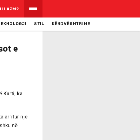
NI LAJM?
TEKNOLOGJI
STIL
KËNDVËSHTRIME
sot e
 Kurti, ka
a arritur një
shku në