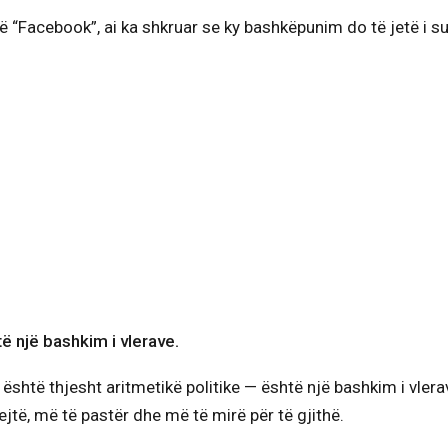
j në “Facebook”, ai ka shkruar se ky bashkëpunim do të jetë i
të një bashkim i vlerave.
është thjesht aritmetikë politike — është një bashkim i vlera
jtë, më të pastër dhe më të mirë për të gjithë.