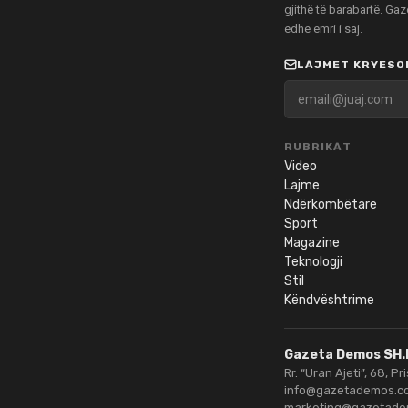
gjithë të barabartë. Ga
edhe emri i saj.
LAJMET KRYESOR
RUBRIKAT
Video
Lajme
Ndërkombëtare
Sport
Magazine
Teknologji
Stil
Këndvështrime
Gazeta Demos SH.
Rr. “Uran Ajeti”, 68, Pr
info@gazetademos.c
marketing@gazetad