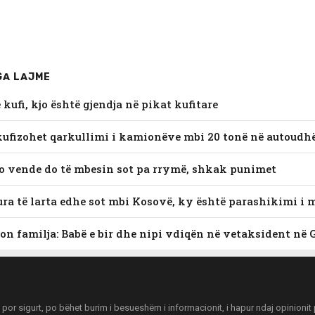
GA LAJME
kufi, kjo është gjendja në pikat kufitare
kufizohet qarkullimi i kamionëve mbi 20 tonë në autoudh
o vende do të mbesin sot pa rrymë, shkak punimet
ra të larta edhe sot mbi Kosovë, ky është parashikimi i 
on familja: Babë e bir dhe nipi vdiqën në vetaksident në 
r sigurt, po bëhet burim i besueshëm i informacionit, i hapur ndaj opinionit pu