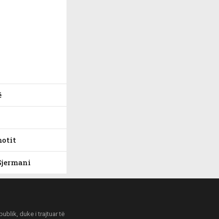
ë
motit
Gjermani
blik, duke i trajtuar të