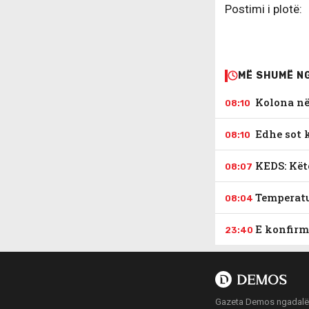
Postimi i plotë:
MË SHUMË N
Kolona në 
08:10
Edhe sot 
08:10
KEDS: Kët
08:07
Temperatu
08:04
E konfirm
23:40
Gazeta Demos ngadalë po