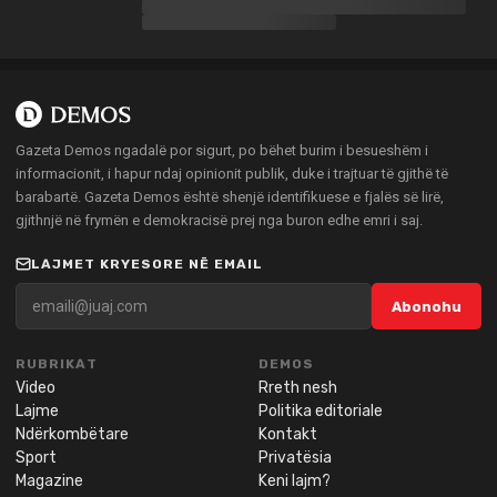
Gazeta Demos ngadalë por sigurt, po bëhet burim i besueshëm i
informacionit, i hapur ndaj opinionit publik, duke i trajtuar të gjithë të
barabartë. Gazeta Demos është shenjë identifikuese e fjalës së lirë,
gjithnjë në frymën e demokracisë prej nga buron edhe emri i saj.
LAJMET KRYESORE NË EMAIL
Abonohu
RUBRIKAT
DEMOS
Video
Rreth nesh
Lajme
Politika editoriale
Ndërkombëtare
Kontakt
Sport
Privatësia
Magazine
Keni lajm?