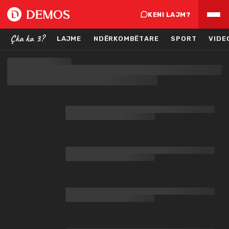
KENI LAJM?
Çka ka 3?
LAJME
NDËRKOMBËTARE
SPORT
VIDE