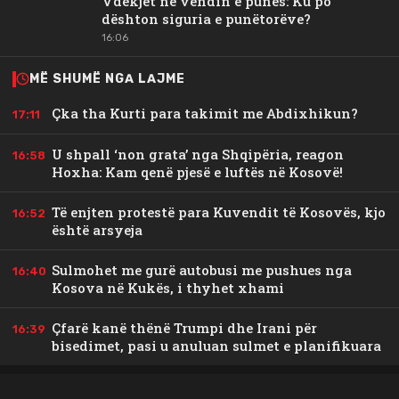
Vdekjet në vendin e punës: Ku po
dështon siguria e punëtorëve?
16:06
MË SHUMË NGA LAJME
Çka tha Kurti para takimit me Abdixhikun?
17:11
U shpall ‘non grata’ nga Shqipëria, reagon
16:58
Hoxha: Kam qenë pjesë e luftës në Kosovë!
Të enjten protestë para Kuvendit të Kosovës, kjo
16:52
është arsyeja
Sulmohet me gurë autobusi me pushues nga
16:40
Kosova në Kukës, i thyhet xhami
Çfarë kanë thënë Trumpi dhe Irani për
16:39
bisedimet, pasi u anuluan sulmet e planifikuara