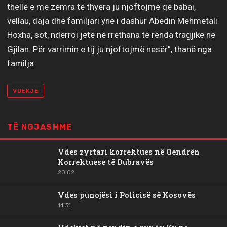
thellë e me zemra të thyera ju njoftojmë që babai,
vëllau, daja dhe familjari ynë i dashur Abedin Mehmetali
Hoxha, sot, ndërroi jetë në rrethana të rënda tragjike në
Gjilan. Për varrimin e tij ju njoftojmë nesër”, thanë nga
familja
VDEKJE
TË NGJASHME
Vdes zyrtari korrektues në Qendrën
Korrektuese të Dubravës
20:02
Vdes punojësi i Policisë së Kosovës
14:31