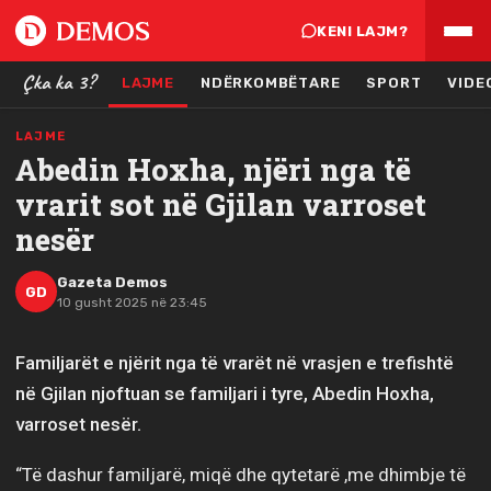
KENI LAJM?
Çka ka 3?
LAJME
NDËRKOMBËTARE
SPORT
VIDE
LAJME
Abedin Hoxha, njëri nga të
vrarit sot në Gjilan varroset
nesër
Gazeta Demos
GD
10 gusht 2025 në 23:45
Familjarët e njërit nga të vrarët në vrasjen e trefishtë
në Gjilan njoftuan se familjari i tyre, Abedin Hoxha,
varroset nesër.
“Të dashur familjarë, miqë dhe qytetarë ,me dhimbje të