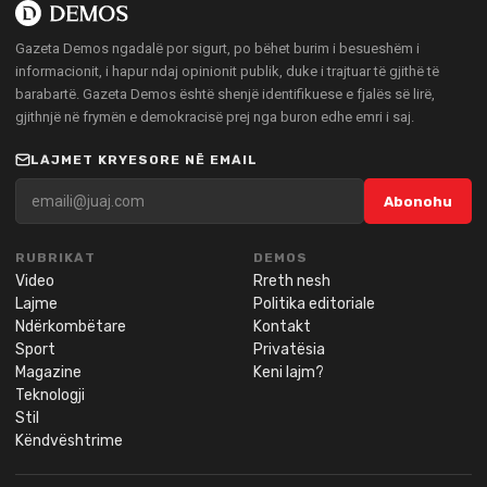
Gazeta Demos ngadalë por sigurt, po bëhet burim i besueshëm i
informacionit, i hapur ndaj opinionit publik, duke i trajtuar të gjithë të
barabartë. Gazeta Demos është shenjë identifikuese e fjalës së lirë,
gjithnjë në frymën e demokracisë prej nga buron edhe emri i saj.
LAJMET KRYESORE NË EMAIL
Abonohu
RUBRIKAT
DEMOS
Video
Rreth nesh
Lajme
Politika editoriale
Ndërkombëtare
Kontakt
Sport
Privatësia
Magazine
Keni lajm?
Teknologji
Stil
Këndvështrime