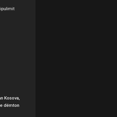
ipulimit
an Kosova,
e e dëmton