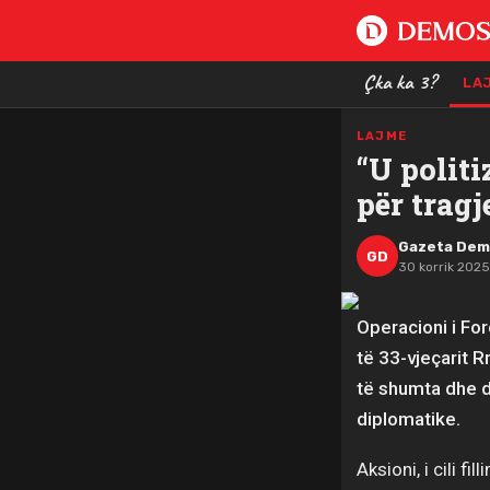
Çka ka 3?
LA
LAJME
“U politi
për trag
Gazeta De
GD
30 korrik 2025
Operacioni i For
të 33-vjeçarit R
të shumta dhe d
diplomatike.
Aksioni, i cili f