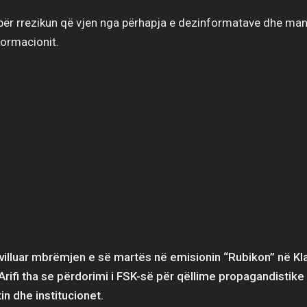
 për rrezikun që vjen nga përhapja e dezinformatave dhe man
formacionit.
villuar mbrëmjen e së martës në emisionin “Rubikon” në Kl
 Arifi tha se përdorimi i FSK-së për qëllime propagandistik
tin dhe institucionet.