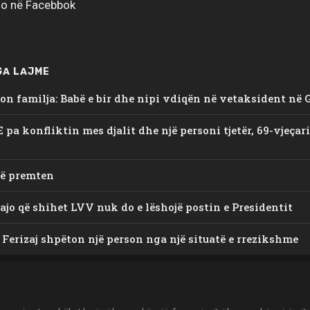
ajo në Facebbok
GA LAJME
on familja: Babë e bir dhe nipi vdiqën në vetaksident në 
E pa konfliktin mes djalit dhe një personi tjetër, 69-vjeçar
të premten
ajo që shihet LVV nuk do e lëshojë postin e Presidentit
 Ferizaj shpëton një person nga një situatë e rrezikshme