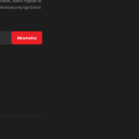
blik, duke i trajtuar të
mokracisë prej nga buron
Abonohu