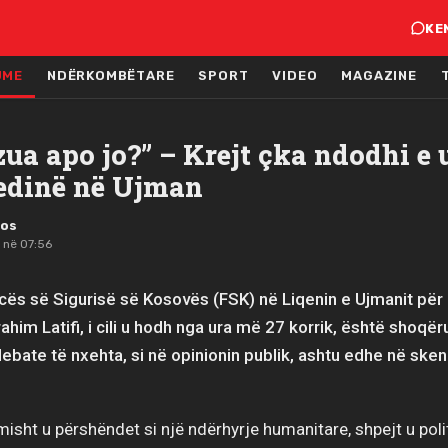
KE
JME
NDËRKOMBËTARE
SPORT
VIDEO
MAGAZINE
zua apo jo?” – Krejt çka ndodhi e 
jedinë në Ujman
mos
 në 07:56
cës së Sigurisë së Kosovës (FSK) në Liqenin e Ujmanit për g
rahim Latifi, i cili u hodh nga ura më 27 korrik, është shoq
ebate të nxehta, si në opinionin publik, ashtu edhe në sken
illimisht u përshëndet si një ndërhyrje humanitare, shpejt u pol