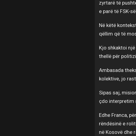
zyrtarë të pusht
e parë të FSK-së
Në këtë kontekst
qëllim që të mos 
Kjo shkaktoi nj
thellë për polit
Ambasada theksoi
kolektive, jo rast
Sipas saj, misio
çdo interpretim
Edhe Franca, për
rëndësinë e roli
në Kosovë dhe r