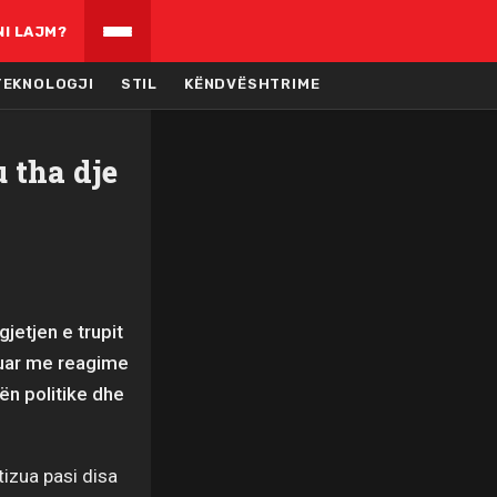
NI LAJM?
TEKNOLOGJI
STIL
KËNDVËSHTRIME
u tha dje
jetjen e trupit
ëruar me reagime
ën politike dhe
itizua pasi disa