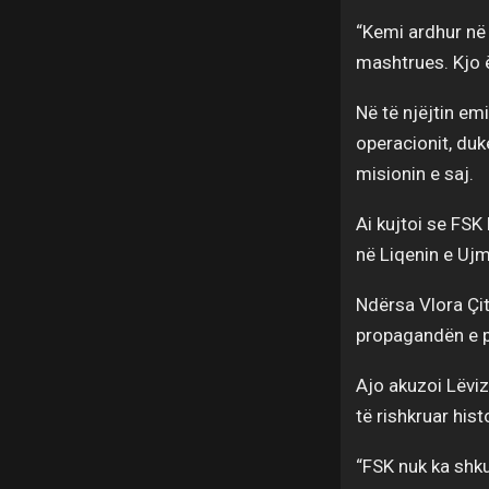
“Kemi ardhur në 
mashtrues. Kjo ë
Në të njëjtin em
operacionit, du
misionin e saj.
Ai kujtoi se FSK
në Liqenin e Ujm
Ndërsa Vlora Çit
propagandën e p
Ajo akuzoi Lëvi
të rishkruar hist
“FSK nuk ka shku