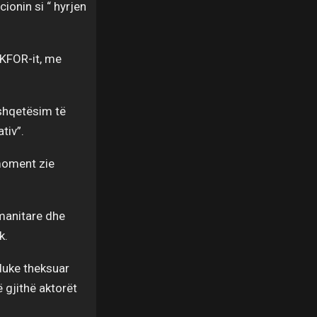
ionin si “ hyrjen
 KFOR-it, me
shqetësim të
tiv”.
 moment zie
umanitare dhe
k.
 duke theksuar
 gjithë aktorët