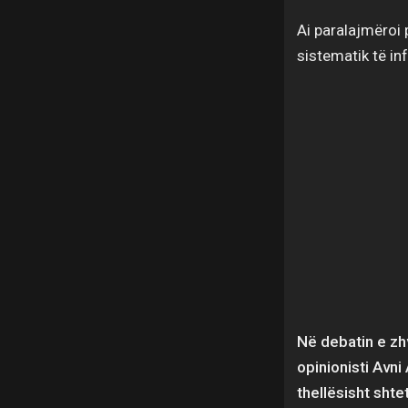
Ai paralajmëroi
sistematik të in
Në debatin e zh
opinionisti Avni
thellësisht shte