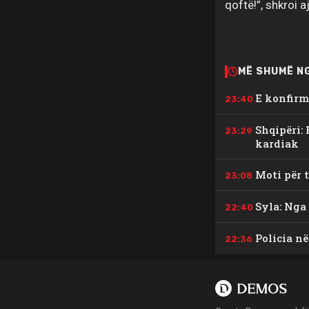
qoftë!”, shkroi 
MË SHUMË N
E konfirm
23:40
Shqipëri: 
23:29
kardiak
Moti për 
23:08
Syla: Nga 
22:40
Policia në
22:36