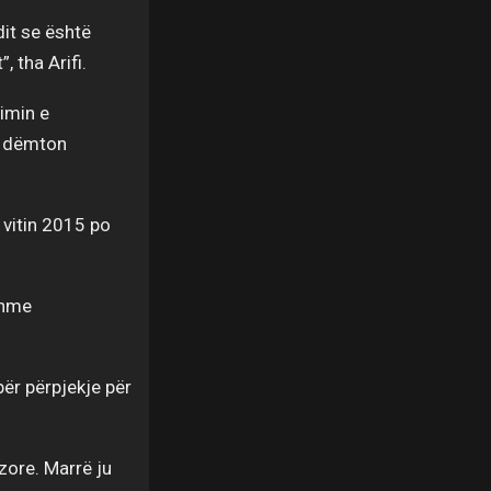
dit se është
 tha Arifi.
zimin e
e dëmton
 vitin 2015 po
shme
ër përpjekje për
ëzore. Marrë ju