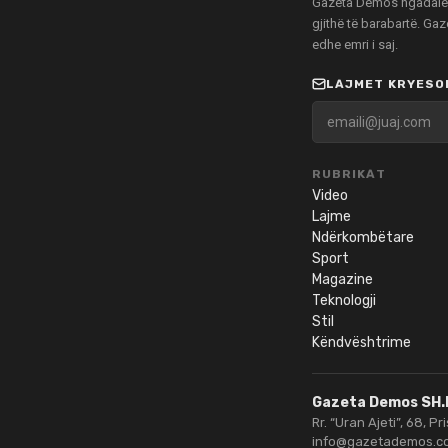
Gazeta Demos ngadalë po
gjithë të barabartë. Ga
edhe emri i saj.
LAJMET KRYESOR
RUBRIKAT
Video
Lajme
Ndërkombëtare
Sport
Magazine
Teknologji
Stil
Këndvështrime
Gazeta Demos SH.
Rr. “Uran Ajeti”, 68, Pr
info@gazetademos.c