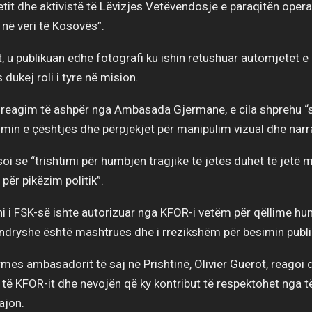
etit dhe aktivistë të Lëvizjes Vetëvendosje e paraqitën operac
 në veri të Kosovës”.
, u publikuan edhe fotografi ku ishin retushuar automjetet e
dukej roli i tyre në mision.
ë reagim të ashpër nga Ambasada Gjermane, e cila shprehu “
izimin e çështjes dhe përpjekjet për manipulim vizual dhe narra
 se “trishtimi për humbjen tragjike të jetës duhet të jetë
 për pikëzim politik”.
ni i FSK-së ishte autorizuar nga KFOR-i vetëm për qëllime h
 ndryshe është mashtrues dhe i rrezikshëm për besimin publi
mes ambasadorit të saj në Prishtinë, Olivier Guerot, reagoi
t të KFOR-it dhe nevojën që ky kontribut të respektohet nga të
ajon.