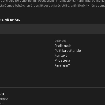
r sigurt, po bëhet burim i besueshëm i informacionit, i hapur ndaj opinionit pu
zeta Demos është shenjë identifikuese e fjalës së lirë, gjithnjë në frymën e de
E NË EMAIL
DEMOS
Rreth nesh
Politika editoriale
Kontakt
Privatësia
Keni lajm?
P.K
ishtinë
om