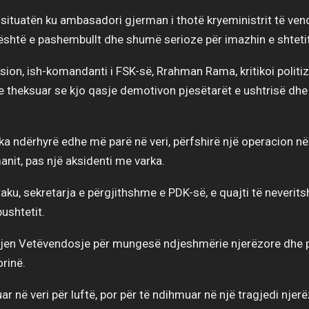
situatën ku ambasadori gjerman i thotë kryeministrit të ven
shtë e pashembullt dhe shumë serioze për imazhin e shtetit”,
ision, ish-komandanti i FSK-së, Rrahman Rama, kritikoi politi
ke theksuar se kjo qasje demotivon pjesëtarët e ushtrisë dh
 ka ndërhyrë edhe më parë në veri, përfshirë një operacion në
anit, pas një aksidenti me varka.
aku, sekretarja e përgjithshme e PDK-së, e quajti të neverit
ushtetit.
zjen Vetëvendosje për mungesë ndjeshmërie njerëzore dhe p
orinë.
ar në veri për luftë, por për të ndihmuar në një tragjedi njer